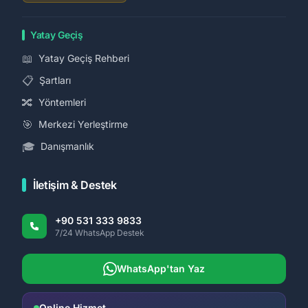
Yatay Geçiş
📖
Yatay Geçiş Rehberi
📋
Şartları
🔀
Yöntemleri
🎯
Merkezi Yerleştirme
🎓
Danışmanlık
İletişim & Destek
+90 531 333 9833
7/24 WhatsApp Destek
WhatsApp'tan Yaz
Online Hizmet