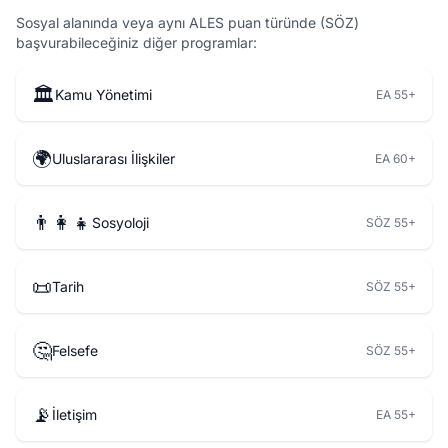
Sosyal alanında veya aynı ALES puan türünde (SÖZ)
başvurabileceğiniz diğer programlar:
🏛️
Kamu Yönetimi
EA 55+
🌍
Uluslararası İlişkiler
EA 60+
👨‍👩‍👧
Sosyoloji
SÖZ 55+
📜
Tarih
SÖZ 55+
🤔
Felsefe
SÖZ 55+
📡
İletişim
EA 55+