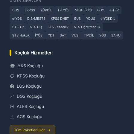
DIGER SINAVLAR
DUS
EKPSS
YÖKDİL
TR-YÖS
MEB-EKYS
GUY
e-TEP
e-YDS
DİB-MBSTS
KPSS DHBT
EUS
YDUS
e-YÖKDİL
STS Tıp
STS Diş
STS Eczacılık
STS Öğretmenlik
STS Hukuk
İYÖS
YDT
SAT
VUS
TIPDİL
YÖS
SAHU
Koçluk Hizmetleri
🎓
YKS Koçluğu
📋
KPSS Koçluğu
🏫
LGS Koçluğu
📈
DGS Koçluğu
🎯
ALES Koçluğu
📊
AGS Koçluğu
Tüm Paketleri Gör