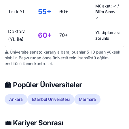
Mülakat: ✓ /
55+
Tezli YL
60+
Bilim Sınavı:
✓
Doktora
YL diploması
60+
70+
zorunlu
(YL ile)
⚠️ Üniversite senato kararıyla baraj puanlar 5-10 puan yüksek
olabilir. Başvurudan önce üniversitenin lisansüstü eğitim
enstitüsü ilanını kontrol et.
🏫 Popüler Üniversiteler
Ankara
İstanbul Üniversitesi
Marmara
💼 Kariyer Sonrası