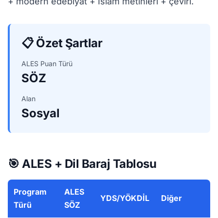
+ modern edebiyat + İslam metinleri + çeviri.
📋 Özet Şartlar
ALES Puan Türü
SÖZ
Alan
Sosyal
🎯 ALES + Dil Baraj Tablosu
Program
ALES
YDS/YÖKDİL
Diğer
Türü
SÖZ