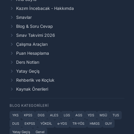
Kazım İncebacak - Hakkımda
Sınavlar
Blog & Soru Cevap
Sınav Takvimi 2026
Çalışma Araçları
Puan Hesaplama
Ders Notları
Yatay Geçiş
Rehberlik ve Koçluk
Kaynak Önerileri
BLOG KATEGORILERI
YKS
KPSS
DGS
ALES
LGS
AGS
YDS
MSÜ
TUS
DUS
EKPSS
YÖKDİL
e-YDS
TR-YÖS
HMGS
GUY
Yatay Geçiş
Genel