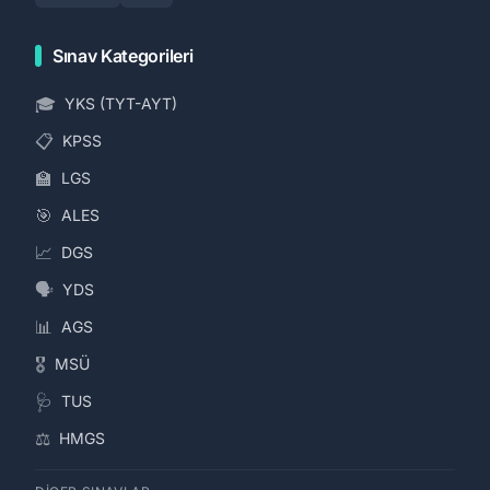
Sınav Kategorileri
🎓
YKS (TYT-AYT)
📋
KPSS
🏫
LGS
🎯
ALES
📈
DGS
🗣️
YDS
📊
AGS
🎖️
MSÜ
🩺
TUS
⚖️
HMGS