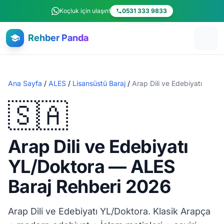
Ana içeriğe atla
Koçluk için ulaşın!
0531 333 9833
Rehber Panda
Ana Sayfa
/
ALES
/
Lisansüstü Baraj
/
Arap Dili ve Edebiyatı
🇸🇦
Arap Dili ve Edebiyatı
YL/Doktora — ALES
Baraj Rehberi 2026
Arap Dili ve Edebiyatı YL/Doktora. Klasik Arapça