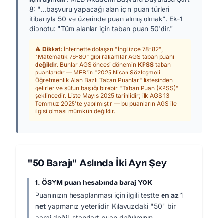
8: "...başvuru yapacağı alan için puan türleri
itibarıyla 50 ve üzerinde puan almış olmak". Ek-1
dipnotu: "Tüm alanlar için taban puan 50'dir."
⚠️
Dikkat:
İnternette dolaşan "İngilizce 78-82",
"Matematik 76-80" gibi rakamlar AGS taban puanı
değildir
. Bunlar AGS öncesi dönemin
KPSS
taban
puanlarıdır — MEB'in "2025 Nisan Sözleşmeli
Öğretmenlik Alan Bazlı Taban Puanlar" listesinden
gelirler ve sütun başlığı birebir "Taban Puan (KPSS)"
şeklindedir. Liste Mayıs 2025 tarihlidir; ilk AGS 13
Temmuz 2025'te yapılmıştır — bu puanların AGS ile
ilgisi olması mümkün değildir.
"50 Barajı" Aslında İki Ayrı Şey
1. ÖSYM puan hesabında baraj YOK
Puanınızın hesaplanması için ilgili testte
en az 1
net
yapmanız yeterlidir. Kılavuzdaki "50" bir
baraj değil, standart puan dağılımının