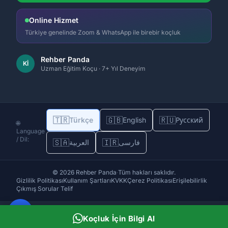
Online Hizmet
Türkiye genelinde Zoom & WhatsApp ile birebir koçluk
Rehber Panda
Kİ
Uzman Eğitim Koçu · 7+ Yıl Deneyim
🇹🇷
🇬🇧
🇷🇺
Türkçe
English
Русский
🌐
Language
/ Dil:
🇸🇦
🇮🇷
فارسی
العربية
© 2026 Rehber Panda
·
Tüm hakları saklıdır.
Gizlilik Politikası
Kullanım Şartları
KVKK
Çerez Politikası
Erişilebilirlik
Çıkmış Sorular Telif
Koçluk İçin Bilgi Al