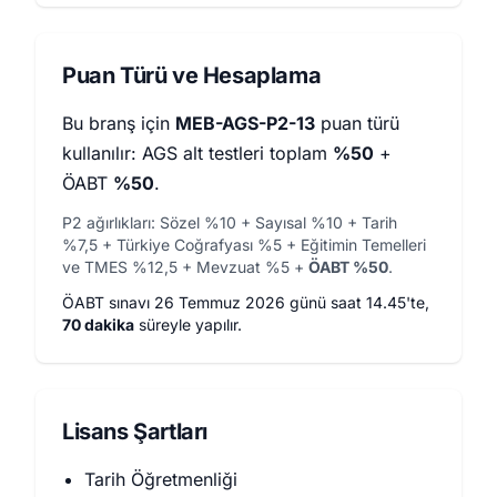
Puan Türü ve Hesaplama
Bu branş için
MEB-AGS-P2-13
puan türü
kullanılır: AGS alt testleri toplam
%50
+
ÖABT
%50
.
P2 ağırlıkları: Sözel %10 + Sayısal %10 + Tarih
%7,5 + Türkiye Coğrafyası %5 + Eğitimin Temelleri
ve TMES %12,5 + Mevzuat %5 +
ÖABT %50
.
ÖABT sınavı 26 Temmuz 2026 günü saat 14.45'te,
70 dakika
süreyle yapılır.
Lisans Şartları
Tarih Öğretmenliği