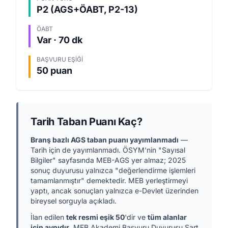
P2 (AGS+ÖABT, P2-13)
ÖABT
Var · 70 dk
BAŞVURU EŞIĞI
50 puan
Tarih Taban Puanı Kaç?
Branş bazlı AGS taban puanı yayımlanmadı
—
Tarih için de yayımlanmadı. ÖSYM'nin "Sayısal
Bilgiler" sayfasında MEB-AGS yer almaz; 2025
sonuç duyurusu yalnızca "değerlendirme işlemleri
tamamlanmıştır" demektedir. MEB yerleştirmeyi
yaptı, ancak sonuçları yalnızca e-Devlet üzerinden
bireysel sorguyla açıkladı.
İlan edilen
tek resmi eşik 50
'dir ve
tüm alanlar
için aynıdır
. MEB Akademi Başvuru Duyurusu Şart