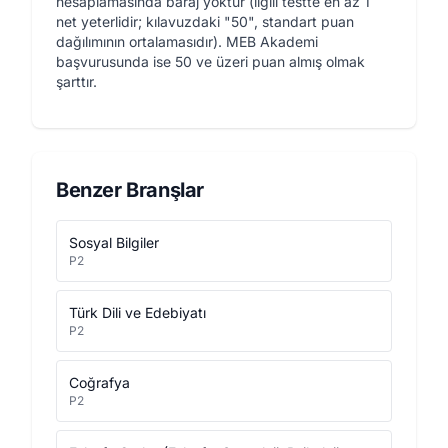
hesaplamasında baraj yoktur (ilgili testte en az 1
net yeterlidir; kılavuzdaki "50", standart puan
dağılımının ortalamasıdır). MEB Akademi
başvurusunda ise 50 ve üzeri puan almış olmak
şarttır.
Benzer Branşlar
Sosyal Bilgiler
P2
Türk Dili ve Edebiyatı
P2
Coğrafya
P2