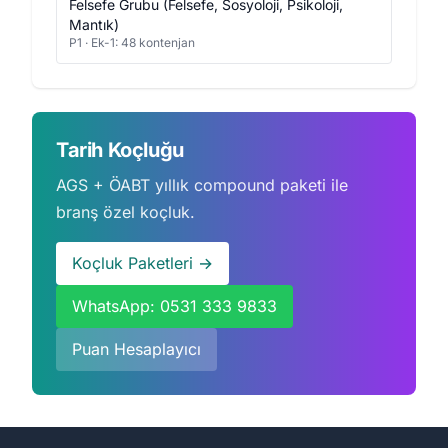
Felsefe Grubu (Felsefe, Sosyoloji, Psikoloji,
Mantık)
P1 · Ek-1: 48 kontenjan
Tarih Koçluğu
AGS + ÖABT yıllık compound paketi ile
branş özel koçluk.
Koçluk Paketleri →
WhatsApp: 0531 333 9833
Puan Hesaplayıcı