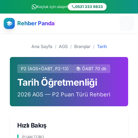
Ana içeriğe atla
Koçluk için ulaşın!
0531 333 9833
Rehber Panda
Ana Sayfa
/
AGS
/
Branşlar
/
Tarih
P2 (AGS+ÖABT, P2-13)
📚 ÖABT 70 dk
Tarih Öğretmenliği
2026 AGS — P2 Puan Türü Rehberi
Hızlı Bakış
PUAN TÜRÜ