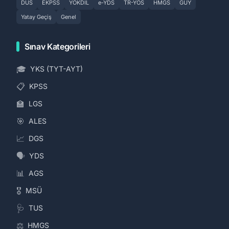
DUS
EKPSS
YÖKDİL
e-YDS
TR-YÖS
HMGS
GUY
Yatay Geçiş
Genel
Sınav Kategorileri
🎓
YKS (TYT-AYT)
📋
KPSS
🏫
LGS
🎯
ALES
📈
DGS
🗣️
YDS
📊
AGS
🎖️
MSÜ
🩺
TUS
⚖️
HMGS