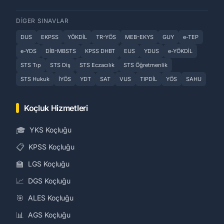
DIGER SINAVLAR
DUS
EKPSS
YÖKDİL
TR-YÖS
MEB-EKYS
GUY
e-TEP
e-YDS
DİB-MBSTS
KPSS DHBT
EUS
YDUS
e-YÖKDİL
STS Tıp
STS Diş
STS Eczacılık
STS Öğretmenlik
STS Hukuk
İYÖS
YDT
SAT
VUS
TIPDİL
YÖS
SAHU
Koçluk Hizmetleri
🎓
YKS Koçluğu
📋
KPSS Koçluğu
🏫
LGS Koçluğu
📈
DGS Koçluğu
🎯
ALES Koçluğu
📊
AGS Koçluğu