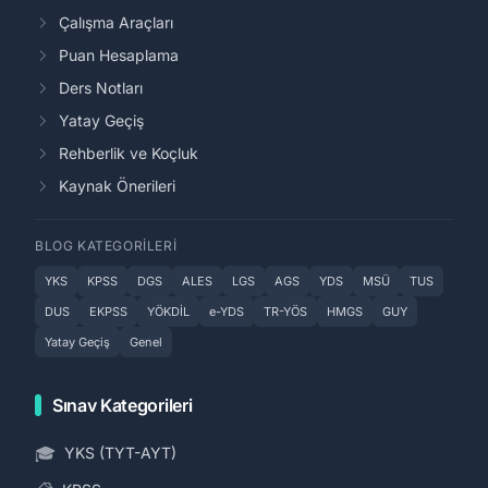
Çalışma Araçları
Puan Hesaplama
Ders Notları
Yatay Geçiş
Rehberlik ve Koçluk
Kaynak Önerileri
BLOG KATEGORILERI
YKS
KPSS
DGS
ALES
LGS
AGS
YDS
MSÜ
TUS
DUS
EKPSS
YÖKDİL
e-YDS
TR-YÖS
HMGS
GUY
Yatay Geçiş
Genel
Sınav Kategorileri
🎓
YKS (TYT-AYT)