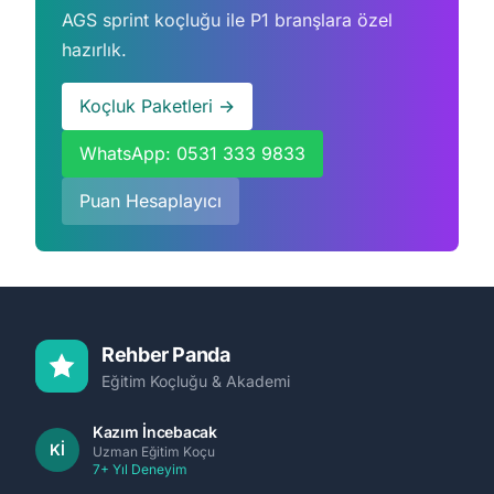
AGS sprint koçluğu ile P1 branşlara özel
hazırlık.
Koçluk Paketleri →
WhatsApp: 0531 333 9833
Puan Hesaplayıcı
Rehber Panda
Eğitim Koçluğu & Akademi
Kazım İncebacak
Kİ
Uzman Eğitim Koçu
7+ Yıl Deneyim