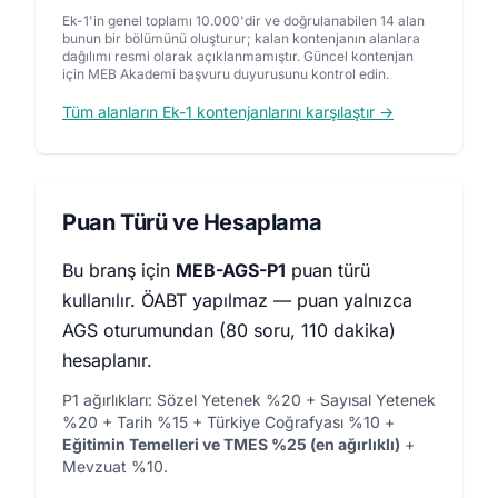
Ek-1'in genel toplamı 10.000'dir ve doğrulanabilen 14 alan
bunun bir bölümünü oluşturur; kalan kontenjanın alanlara
dağılımı resmi olarak açıklanmamıştır. Güncel kontenjan
için MEB Akademi başvuru duyurusunu kontrol edin.
Tüm alanların Ek-1 kontenjanlarını karşılaştır →
Puan Türü ve Hesaplama
Bu branş için
MEB-AGS-P1
puan türü
kullanılır. ÖABT yapılmaz — puan yalnızca
AGS oturumundan (80 soru, 110 dakika)
hesaplanır.
P1 ağırlıkları: Sözel Yetenek %20 + Sayısal Yetenek
%20 + Tarih %15 + Türkiye Coğrafyası %10 +
Eğitimin Temelleri ve TMES %25 (en ağırlıklı)
+
Mevzuat %10.