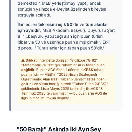
demektedir. MEB yerleştirmeyi yaptı, ancak
sonuçları yalnızca e-Devlet üzerinden bireysel
sorguyla açıkladı.
İlan edilen
tek resmi eşik 50
'dir ve
tüm alanlar
için aynıdır
. MEB Akademi Başvuru Duyurusu Şart
8: "...başvuru yapacağı alan için puan türleri
itibarıyla 50 ve üzerinde puan almış olmak". Ek-1
dipnotu: "Tüm alanlar için taban puan 50'dir."
⚠️
Dikkat:
İnternette dolaşan "İngilizce 78-82",
"Matematik 76-80" gibi rakamlar AGS taban puanı
değildir
. Bunlar AGS öncesi dönemin
KPSS
taban
puanlarıdır — MEB'in "2025 Nisan Sözleşmeli
Öğretmenlik Alan Bazlı Taban Puanlar" listesinden
gelirler ve sütun başlığı birebir "Taban Puan (KPSS)"
şeklindedir. Liste Mayıs 2025 tarihlidir; ilk AGS 13
Temmuz 2025'te yapılmıştır — bu puanların AGS ile
ilgisi olması mümkün değildir.
"50 Barajı" Aslında İki Ayrı Şey