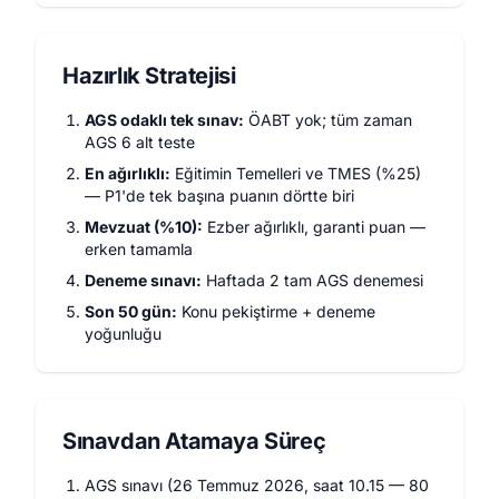
Hazırlık Stratejisi
AGS odaklı tek sınav:
ÖABT yok; tüm zaman
AGS 6 alt teste
En ağırlıklı:
Eğitimin Temelleri ve TMES (%25)
— P1'de tek başına puanın dörtte biri
Mevzuat (%10):
Ezber ağırlıklı, garanti puan —
erken tamamla
Deneme sınavı:
Haftada 2 tam AGS denemesi
Son 50 gün:
Konu pekiştirme + deneme
yoğunluğu
Sınavdan Atamaya Süreç
AGS sınavı (26 Temmuz 2026, saat 10.15 — 80