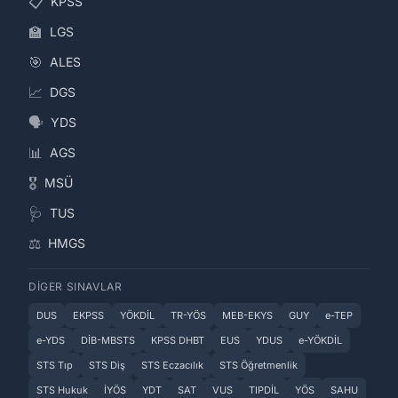
📋
KPSS
🏫
LGS
🎯
ALES
📈
DGS
🗣️
YDS
📊
AGS
🎖️
MSÜ
🩺
TUS
⚖️
HMGS
DIGER SINAVLAR
DUS
EKPSS
YÖKDİL
TR-YÖS
MEB-EKYS
GUY
e-TEP
e-YDS
DİB-MBSTS
KPSS DHBT
EUS
YDUS
e-YÖKDİL
STS Tıp
STS Diş
STS Eczacılık
STS Öğretmenlik
STS Hukuk
İYÖS
YDT
SAT
VUS
TIPDİL
YÖS
SAHU