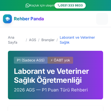
Ana içeriğe atla
Koçluk için ulaşın!
0531 333 9833
Rehber Panda
Ana
Laborant ve Veteriner
/
AGS
/
Branşlar
/
Sayfa
Sağlık
P1 (Sadece AGS)
⚡ ÖABT yok
Laborant ve Veteriner
Sağlık Öğretmenliği
2026 AGS — P1 Puan Türü Rehberi