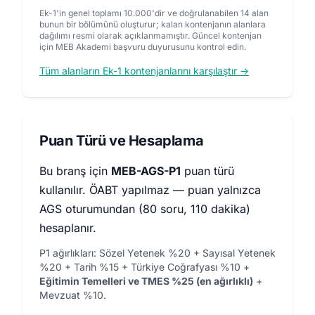
Ek-1'in genel toplamı 10.000'dir ve doğrulanabilen 14 alan
bunun bir bölümünü oluşturur; kalan kontenjanın alanlara
dağılımı resmi olarak açıklanmamıştır. Güncel kontenjan
için MEB Akademi başvuru duyurusunu kontrol edin.
Tüm alanların Ek-1 kontenjanlarını karşılaştır →
Puan Türü ve Hesaplama
Bu branş için
MEB-AGS-P1
puan türü
kullanılır. ÖABT yapılmaz — puan yalnızca
AGS oturumundan (80 soru, 110 dakika)
hesaplanır.
P1 ağırlıkları: Sözel Yetenek %20 + Sayısal Yetenek
%20 + Tarih %15 + Türkiye Coğrafyası %10 +
Eğitimin Temelleri ve TMES %25 (en ağırlıklı)
+
Mevzuat %10.