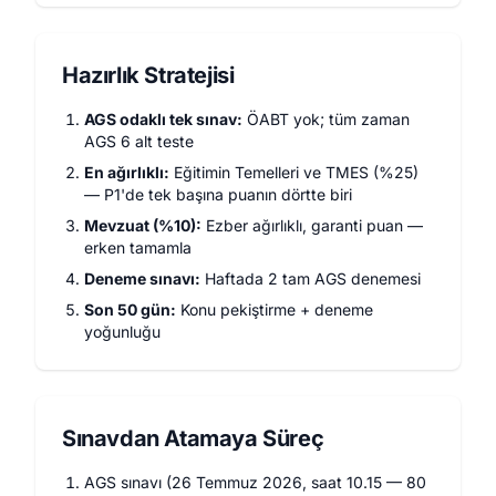
Hazırlık Stratejisi
AGS odaklı tek sınav:
ÖABT yok; tüm zaman
AGS 6 alt teste
En ağırlıklı:
Eğitimin Temelleri ve TMES (%25)
— P1'de tek başına puanın dörtte biri
Mevzuat (%10):
Ezber ağırlıklı, garanti puan —
erken tamamla
Deneme sınavı:
Haftada 2 tam AGS denemesi
Son 50 gün:
Konu pekiştirme + deneme
yoğunluğu
Sınavdan Atamaya Süreç
AGS sınavı (26 Temmuz 2026, saat 10.15 — 80