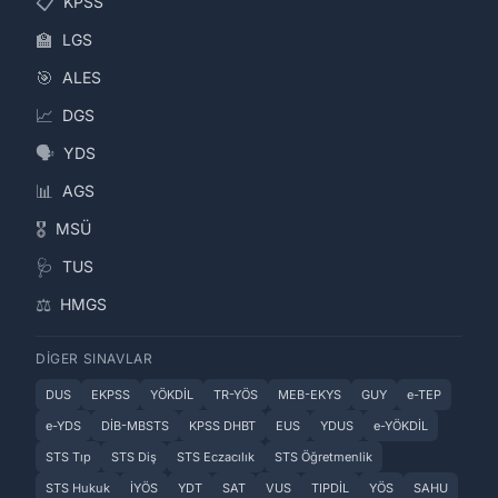
📋
KPSS
🏫
LGS
🎯
ALES
📈
DGS
🗣️
YDS
📊
AGS
🎖️
MSÜ
🩺
TUS
⚖️
HMGS
DIGER SINAVLAR
DUS
EKPSS
YÖKDİL
TR-YÖS
MEB-EKYS
GUY
e-TEP
e-YDS
DİB-MBSTS
KPSS DHBT
EUS
YDUS
e-YÖKDİL
STS Tıp
STS Diş
STS Eczacılık
STS Öğretmenlik
STS Hukuk
İYÖS
YDT
SAT
VUS
TIPDİL
YÖS
SAHU