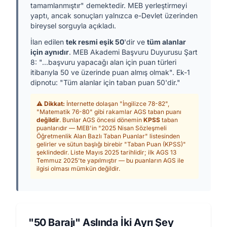
tamamlanmıştır" demektedir. MEB yerleştirmeyi
yaptı, ancak sonuçları yalnızca e-Devlet üzerinden
bireysel sorguyla açıkladı.
İlan edilen
tek resmi eşik 50
'dir ve
tüm alanlar
için aynıdır
. MEB Akademi Başvuru Duyurusu Şart
8: "...başvuru yapacağı alan için puan türleri
itibarıyla 50 ve üzerinde puan almış olmak". Ek-1
dipnotu: "Tüm alanlar için taban puan 50'dir."
⚠️
Dikkat:
İnternette dolaşan "İngilizce 78-82",
"Matematik 76-80" gibi rakamlar AGS taban puanı
değildir
. Bunlar AGS öncesi dönemin
KPSS
taban
puanlarıdır — MEB'in "2025 Nisan Sözleşmeli
Öğretmenlik Alan Bazlı Taban Puanlar" listesinden
gelirler ve sütun başlığı birebir "Taban Puan (KPSS)"
şeklindedir. Liste Mayıs 2025 tarihlidir; ilk AGS 13
Temmuz 2025'te yapılmıştır — bu puanların AGS ile
ilgisi olması mümkün değildir.
"50 Barajı" Aslında İki Ayrı Şey