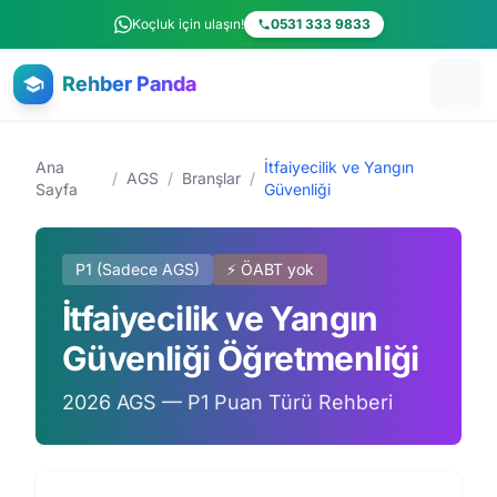
Ana içeriğe atla
Koçluk için ulaşın!
0531 333 9833
Rehber Panda
Ana
İtfaiyecilik ve Yangın
/
AGS
/
Branşlar
/
Sayfa
Güvenliği
P1 (Sadece AGS)
⚡ ÖABT yok
İtfaiyecilik ve Yangın
Güvenliği Öğretmenliği
2026 AGS — P1 Puan Türü Rehberi