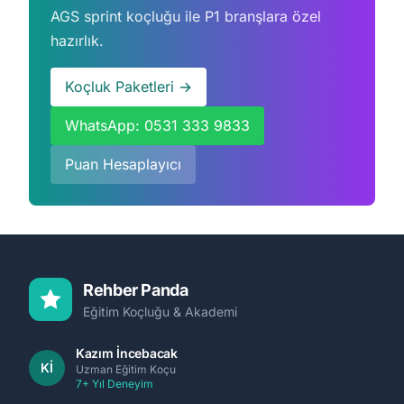
AGS sprint koçluğu ile P1 branşlara özel
hazırlık.
Koçluk Paketleri →
WhatsApp: 0531 333 9833
Puan Hesaplayıcı
Rehber Panda
Eğitim Koçluğu & Akademi
Kazım İncebacak
Kİ
Uzman Eğitim Koçu
7+ Yıl Deneyim