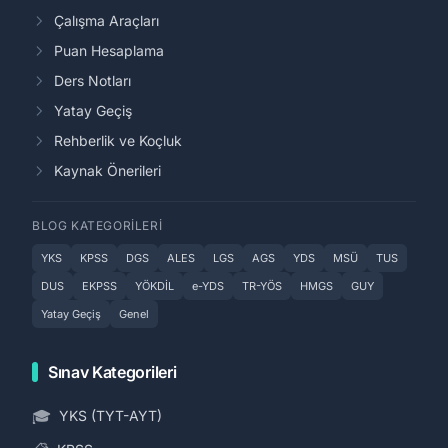
Çalışma Araçları
Puan Hesaplama
Ders Notları
Yatay Geçiş
Rehberlik ve Koçluk
Kaynak Önerileri
BLOG KATEGORILERI
YKS
KPSS
DGS
ALES
LGS
AGS
YDS
MSÜ
TUS
DUS
EKPSS
YÖKDİL
e-YDS
TR-YÖS
HMGS
GUY
Yatay Geçiş
Genel
Sınav Kategorileri
🎓
YKS (TYT-AYT)