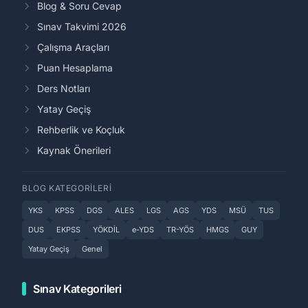
Blog & Soru Cevap
Sınav Takvimi 2026
Çalışma Araçları
Puan Hesaplama
Ders Notları
Yatay Geçiş
Rehberlik ve Koçluk
Kaynak Önerileri
BLOG KATEGORILERI
YKS
KPSS
DGS
ALES
LGS
AGS
YDS
MSÜ
TUS
DUS
EKPSS
YÖKDİL
e-YDS
TR-YÖS
HMGS
GUY
Yatay Geçiş
Genel
Sınav Kategorileri