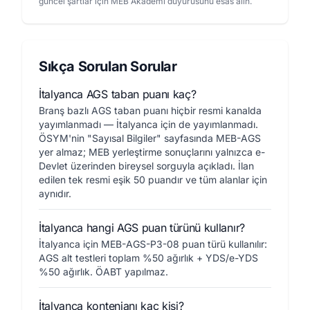
güncel şartlar için MEB Akademi duyurusunu esas alın.
Sıkça Sorulan Sorular
İtalyanca AGS taban puanı kaç?
Branş bazlı AGS taban puanı hiçbir resmi kanalda
yayımlanmadı — İtalyanca için de yayımlanmadı.
ÖSYM'nin "Sayısal Bilgiler" sayfasında MEB-AGS
yer almaz; MEB yerleştirme sonuçlarını yalnızca e-
Devlet üzerinden bireysel sorguyla açıkladı. İlan
edilen tek resmi eşik 50 puandır ve tüm alanlar için
aynıdır.
İtalyanca hangi AGS puan türünü kullanır?
İtalyanca için MEB-AGS-P3-08 puan türü kullanılır:
AGS alt testleri toplam %50 ağırlık + YDS/e-YDS
%50 ağırlık. ÖABT yapılmaz.
İtalyanca kontenjanı kaç kişi?