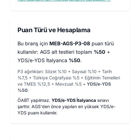
Puan Türü ve Hesaplama
Bu branş için
MEB-AGS-P3-08
puan türü
kullanılır: AGS alt testleri toplam
%50
+
YDS/e-YDS İtalyanca
%50
.
P3 ağırlıkları: Sözel %10 + Sayısal %10 + Tarih
%7,5 + Türkiye Coğrafyası %5 + Eğitimin Temelleri
ve TMES %12,5 + Mevzuat %5 +
YDS/e-YDS
%50
.
ÖABT yapılmaz.
YDS/e-YDS İtalyanca
sınavı
şarttır. AGS'den önce yapılan en yüksek YDS/e-
YDS puanı kullanılır.