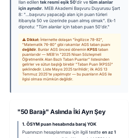
İlan edilen
tek resmi eşik 50
'dir ve
tüm alanlar
için aynıdır
. MEB Akademi Başvuru Duyurusu Şart
8: "...başvuru yapacağı alan için puan türleri
itibarıyla 50 ve üzerinde puan almış olmak". Ek-1
dipnotu: "Tüm alanlar için taban puan 50'dir."
⚠️
Dikkat:
İnternette dolaşan "İngilizce 78-82",
"Matematik 76-80" gibi rakamlar AGS taban puanı
değildir
. Bunlar AGS öncesi dönemin
KPSS
taban
puanlarıdır — MEB'in "2025 Nisan Sözleşmeli
Öğretmenlik Alan Bazlı Taban Puanlar" listesinden
gelirler ve sütun başlığı birebir "Taban Puan (KPSS)"
şeklindedir. Liste Mayıs 2025 tarihlidir; ilk AGS 13
Temmuz 2025'te yapılmıştır — bu puanların AGS ile
ilgisi olması mümkün değildir.
"50 Barajı" Aslında İki Ayrı Şey
1. ÖSYM puan hesabında baraj YOK
Puanınızın hesaplanması için ilgili testte
en az 1