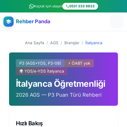
Ana içeriğe atla
Koçluk için ulaşın!
0531 333 9833
Rehber Panda
Ana Sayfa
/
AGS
/
Branşlar
/
İtalyanca
P3 (AGS+YDS, P3-08)
⚡ ÖABT yok
🌍 YDS/e-YDS İtalyanca
İtalyanca Öğretmenliği
2026 AGS — P3 Puan Türü Rehberi
Hızlı Bakış