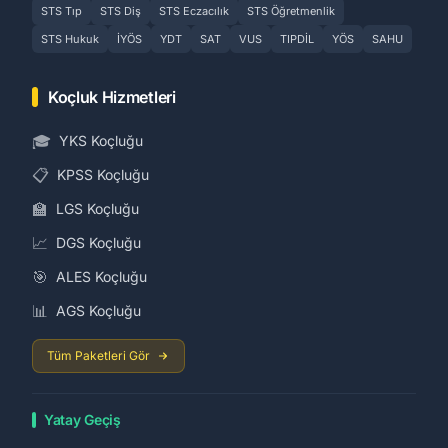
STS Tıp
STS Diş
STS Eczacılık
STS Öğretmenlik
STS Hukuk
İYÖS
YDT
SAT
VUS
TIPDİL
YÖS
SAHU
Koçluk Hizmetleri
🎓
YKS Koçluğu
📋
KPSS Koçluğu
🏫
LGS Koçluğu
📈
DGS Koçluğu
🎯
ALES Koçluğu
📊
AGS Koçluğu
Tüm Paketleri Gör
Yatay Geçiş