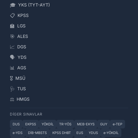
🎓
YKS (TYT-AYT)
📋
KPSS
🏫
LGS
🎯
ALES
📈
DGS
🗣️
YDS
📊
AGS
🎖️
MSÜ
🩺
TUS
⚖️
HMGS
DIGER SINAVLAR
DUS
EKPSS
YÖKDİL
TR-YÖS
MEB-EKYS
GUY
e-TEP
e-YDS
DİB-MBSTS
KPSS DHBT
EUS
YDUS
e-YÖKDİL