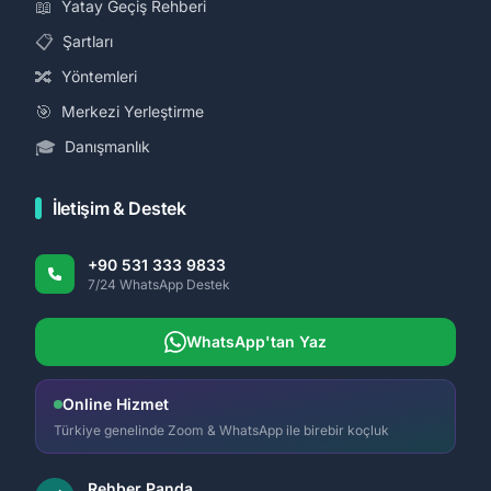
📖
Yatay Geçiş Rehberi
📋
Şartları
🔀
Yöntemleri
🎯
Merkezi Yerleştirme
🎓
Danışmanlık
İletişim & Destek
+90 531 333 9833
7/24 WhatsApp Destek
WhatsApp'tan Yaz
Online Hizmet
Türkiye genelinde Zoom & WhatsApp ile birebir koçluk
Rehber Panda