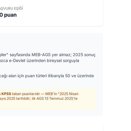
AŞVURU EŞIĞI
0 puan
lgiler" sayfasında MEB-AGS yer almaz; 2025 sonuç
ızca e-Devlet üzerinden bireysel sorguyla
ı alan için puan türleri itibarıyla 50 ve üzerinde
n
KPSS
taban puanlarıdır — MEB'in "2025 Nisan
Mayıs 2025 tarihlidir; ilk AGS 13 Temmuz 2025'te