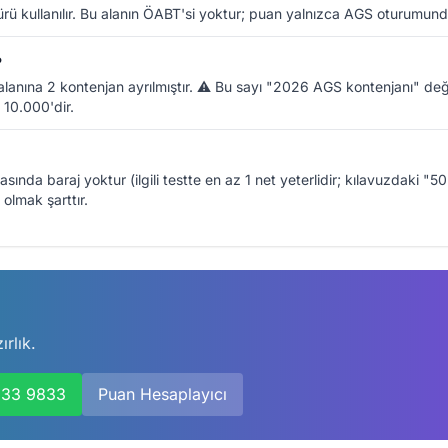
rü kullanılır. Bu alanın ÖABT'si yoktur; puan yalnızca AGS oturumunda
?
alanına 2 kontenjan ayrılmıştır. ⚠️ Bu sayı "2026 AGS kontenjanı" 
 10.000'dir.
asında baraj yoktur (ilgili testte en az 1 net yeterlidir; kılavuzdaki "
olmak şarttır.
rlık.
333 9833
Puan Hesaplayıcı