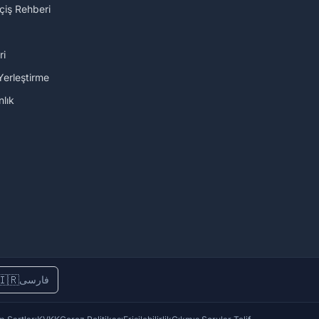
çiş Rehberi
ri
Yerleştirme
lık
🇮🇷
فارسی