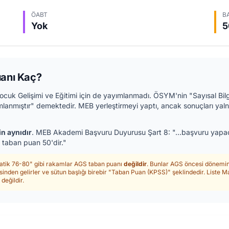
ÖABT
B
Yok
5
uanı Kaç?
cuk Gelişimi ve Eğitimi için de yayımlanmadı. ÖSYM'nin "Sayısal Bi
lanmıştır" demektedir. MEB yerleştirmeyi yaptı, ancak sonuçları yaln
in aynıdır
. MEB Akademi Başvuru Duyurusu Şart 8: "...başvuru yapacağ
n taban puan 50'dir."
matik 76-80" gibi rakamlar AGS taban puanı
değildir
. Bunlar AGS öncesi dönemi
inden gelirler ve sütun başlığı birebir "Taban Puan (KPSS)" şeklindedir. Liste 
değildir.