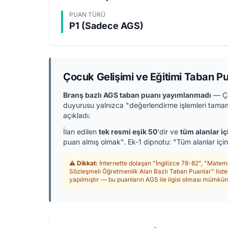
PUAN TÜRÜ
P1 (Sadece AGS)
Çocuk Gelişimi ve Eğitimi Taban P
Branş bazlı AGS taban puanı yayımlanmadı
— Ço
duyurusu yalnızca "değerlendirme işlemleri tamam
açıkladı.
İlan edilen
tek resmi eşik 50
'dir ve
tüm alanlar iç
puan almış olmak". Ek-1 dipnotu: "Tüm alanlar içi
⚠️
Dikkat:
İnternette dolaşan "İngilizce 78-82", "Mate
Sözleşmeli Öğretmenlik Alan Bazlı Taban Puanlar" listes
yapılmıştır — bu puanların AGS ile ilgisi olması mümkün 