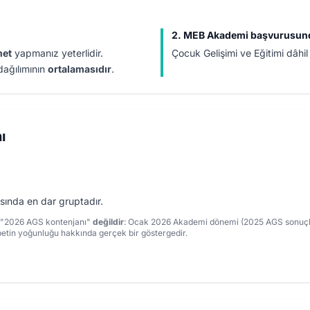
2. MEB Akademi başvurusun
net
yapmanız yeterlidir.
Çocuk Gelişimi ve Eğitimi dâhi
dağılımının
ortalamasıdır
.
ı
sında en dar gruptadır.
ı "2026 AGS kontenjanı"
değildir
: Ocak 2026 Akademi dönemi (2025 AGS sonuçları
betin yoğunluğu hakkında gerçek bir göstergedir.