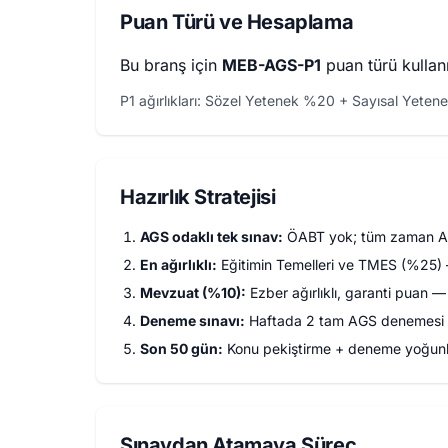
Puan Türü ve Hesaplama
Bu branş için
MEB-AGS-P1
puan türü kullan
P1 ağırlıkları: Sözel Yetenek %20 + Sayısal Yet
Hazırlık Stratejisi
AGS odaklı tek sınav:
ÖABT yok; tüm zaman AG
En ağırlıklı:
Eğitimin Temelleri ve TMES (%25) —
Mevzuat (%10):
Ezber ağırlıklı, garanti puan 
Deneme sınavı:
Haftada 2 tam AGS denemesi
Son 50 gün:
Konu pekiştirme + deneme yoğun
Sınavdan Atamaya Süreç