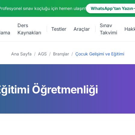
Profesyonel sınav koçluğu için hemen ulaşın!
WhatsApp'tan Yazın
Ders
Sınav
Testler
Araçlar
Hak
lama
Kaynakları
Takvimi
Ana Sayfa
/
AGS
/
Branşlar
/
Çocuk Gelişimi ve Eğitimi
ğitimi Öğretmenliği