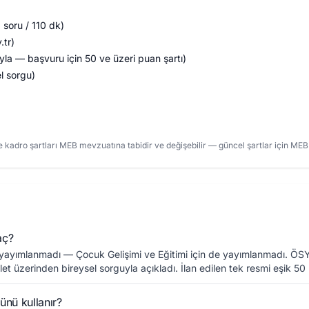
soru / 110 dk)
tr)
a — başvuru için 50 ve üzeri puan şartı)
l sorgu)
 kadro şartları MEB mevzuatına tabidir ve değişebilir — güncel şartlar için ME
aç?
 yayımlanmadı — Çocuk Gelişimi ve Eğitimi için de yayımlanmadı. ÖS
t üzerinden bireysel sorguyla açıkladı. İlan edilen tek resmi eşik 50 p
ünü kullanır?