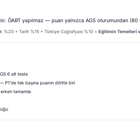
ılır. ÖABT yapılmaz — puan yalnızca AGS oturumundan (80 s
enek %20 + Tarih %15 + Türkiye Coğrafyası %10 +
Eğitimin Temelleri 
S 6 alt teste
 P1'de tek başına puanın dörtte biri
— erken tamamla
luğu