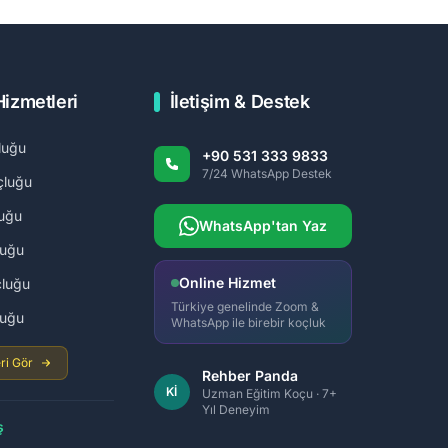
Hizmetleri
İletişim & Destek
luğu
+90 531 333 9833
7/24 WhatsApp Destek
çluğu
uğu
WhatsApp'tan Yaz
luğu
Online Hizmet
luğu
Türkiye genelinde Zoom &
luğu
WhatsApp ile birebir koçluk
ri Gör
Rehber Panda
Kİ
Uzman Eğitim Koçu · 7+
Yıl Deneyim
ş