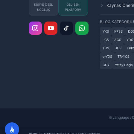
KIŞIYE ÖZEL
GELIŞEN
Kaynak Öneril
KOÇLUK
PLATFORM
BLOG KATEGORIL
YKS
KPSS
DG
LGS
AGS
YDS
TUS
DUS
EKP
e-YDS
TR-YÖS
GUY
Yatay Geçiş
🌐 Language / D