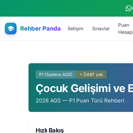
Ana içeriğe atla
Puan
Rehber Panda
İletişim
Sınavlar
Hesap
P1 (Sadece AGS)
⚡ ÖABT yok
Çocuk Gelişimi ve E
2026 AGS — P1 Puan Türü Rehberi
Hızlı Bakış