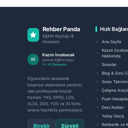
Rehber Panda
Hızlı Bağlan
Eğitim Koçluğu &
Akademi
Ana Sayfa
Kazım İnceba
Kazım İncebacak
Hakkımda
Kİ
Uzman Eğitim Koçu
Sınavlar
7+ Yıl Deneyim
Blog & Soru 
Öğrencilerin akademik
Sınav Takvim
başarıya ulaşmasına yardımcı
Çalışma Araçl
olan profesyonel koçluk
hizmeti. YKS, KPSS, LGS,
Puan Hesapl
ALES, DGS, YDS ve 35 farklı
Ders Notları
sınava hazırlıkta yanınızdayız.
Yatay Geçiş
Rehberlik ve 
Birebir
Sürekli