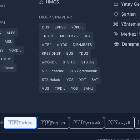
⚖️
HMGS
📖
Yatay Ge
eri
📋
Şartları
DIGER SINAVLAR
ERI
🔀
Yöntemle
DUS
EKPSS
YÖKDİL
S
ALES
🎯
Merkezi 
TR-YÖS
MEB-EKYS
GUY
MSÜ
🎓
Danışman
e-TEP
e-YDS
DİB-MBSTS
SS
YÖKDİL
KPSS DHBT
EUS
YDUS
HMGS
e-YÖKDİL
STS Tıp
STS Diş
Genel
STS Eczacılık
STS Öğretmenlik
STS Hukuk
İYÖS
YDT
SAT
VUS
TIPDİL
YÖS
SAHU
🇹🇷
🇬🇧
🇷🇺
🇸🇦
Türkçe
English
Русский
العربية
il: