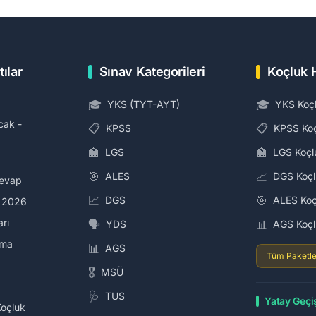
tılar
Sınav Kategorileri
Koçluk 
🎓
🎓
YKS (TYT-AYT)
YKS Koç
cak -
📋
📋
KPSS
KPSS Ko
🏫
🏫
LGS
LGS Koçl
🎯
📈
ALES
DGS Koç
Cevap
📈
🎯
DGS
ALES Koç
i 2026
arı
🗣️
📊
YDS
AGS Koç
ama
📊
AGS
Tüm Paketle
🎖️
MSÜ
🩺
TUS
Yatay Geçi
Koçluk