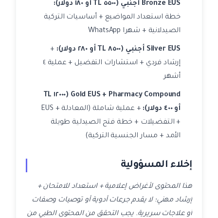
Bronze EUS أجنبي (٥٥٠٠ TL أو ١٨٠ دولار):
خطة استعداد المواضيع + أساسيات التركية
الصيدلانية + شهرا WhatsApp
Silver EUS أجنبي (٨٥٠٠ TL أو ٢٨٠ دولار):
+
إرشاد فردي + استشارات التفضيل + عملية ٤
أشهر
Gold EUS + Pharmacy Compound (١٢٠٠٠ TL
أو ٤٠٠ دولار):
+ عملية شاملة (المعادلة + EUS
+ التفضيلات + خطة فتح الصيدلية طويلة
الأمد + مسار الجنسية التركية)
إخلاء المسؤولية
هذا المحتوى لأغراض إعلامية + استعداد للامتحان +
إرشاد مهني؛ لا يقدم جرعات أدوية أو توصيات وصفات
أو علاجات سريرية. يجب التحقق من المحتوى الطبي من