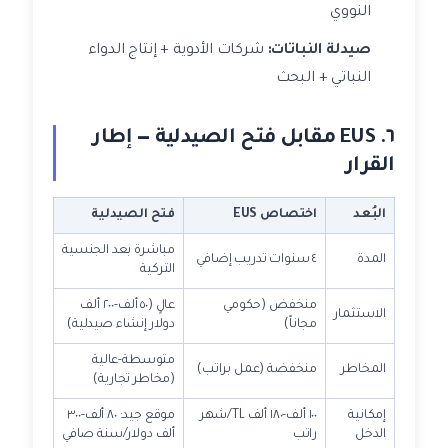
النووي
صيدلة النباتات:
شركات الأدوية + إنتاج الدواء
النباتي + البحث
٦. EUS مقابل فتح الصيدلية — إطار
القرار
البُعد
اختصاص EUS
فتح الصيدلية
مباشرة بعد الجنسية
المدة
٤ سنوات تدريب إضافي
التركية
منخفض (حكومي
عالٍ (٥٠ ألف-٢٠٠ ألف
الاستثمار
مجاناً)
دولار إنشاء صيدلية)
متوسطة-عالية
المخاطر
منخفضة (عمل براتب)
(مخاطر تجارية)
إمكانية
١٠٠ ألف-١٨٠ ألف TL/شهر
موقع جيد: ٨٠ ألف-٣٠٠
الدخل
راتب
ألف دولار/سنة صافي