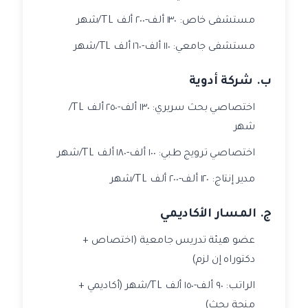
مستشفى خاص: ١٣٠ ألف-٢٠٠ ألف TL/شهر
مستشفى جامعي: ١١٠ ألف-١٦٠ ألف TL/شهر
ب. شركة أدوية
اختصاصي بحث سريري: ١٣٠ ألف-٢٥٠ ألف TL/
شهر
اختصاصي ترويج طبي: ١٠٠ ألف-١٨٠ ألف TL/شهر
مدير إنتاج: ١٢٠ ألف-٢٠٠ ألف TL/شهر
ج. المسار الأكاديمي
عضو هيئة تدريس جامعية (اختصاص +
دكتوراه إن لزم)
الراتب: ٩٠ ألف-١٥٠ ألف TL/شهر (أكاديمي +
منحة بحث)