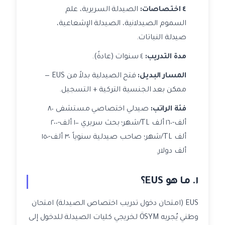
٤ اختصاصات:
الصيدلة السريرية، علم
السموم الصيدلانية، الصيدلة الإشعاعية،
صيدلة النباتات.
مدة التدريب:
٤ سنوات (عادةً).
المسار البديل:
فتح الصيدلية بدلاً من EUS —
ممكن بعد الجنسية التركية + التسجيل.
فئة الراتب:
صيدلي اختصاصي مستشفى ٨٠
ألف-١٦٠ ألف TL/شهر؛ بحث سريري ١٠٠ ألف-٢٠٠
ألف TL/شهر؛ صاحب صيدلية سنوياً ٣٠ ألف-١٥٠
ألف دولار.
١. ما هو EUS؟
EUS (امتحان دخول تدريب اختصاص الصيدلة) امتحان
وطني يُجريه ÖSYM لخريجي كليات الصيدلة للدخول إلى