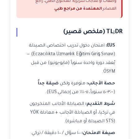
وصفات أو علاجات سريرية. للمحتوى الطبي، راجع
المصادر
المعتمدة من مراجع طبي
.
TL;DR (ملخص قصير)
EUS:
امتحان دخول تدريب اختصاص الصيدلة
(Eczacılıkta Uzmanlık Eğitimi Giriş Sınavı) —
يُعقد دورة واحدة سنوياً (مايو-يونيو) من قبل
ÖSYM.
حصة الأجانب:
متوفرة ولكن
ضيقة جداً
(~٣٠-٥٠ سنوياً، ٥-١٠٪ من إجمالي EUS).
شرط التقديم:
الصيادلة الأجانب المتخرجون
في تركيا، أو الصيادلة الأجانب + معادلة YÖK
(STS الصيدلة أو مباشرة).
صيغة الامتحان:
١٠٠ سؤال / ١٠٠ دقيقة / تركي.