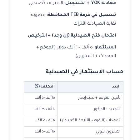
معادلة YÖK + التسجيل:
الاعتراف كصيدلي
تسجيل في غرفة TEB المحافظة:
عضوية
نقابة الصيادلة الأتراك
امتحان فتح الصيدلية (إن وجد) + الترخيص
الاستثمار:
٥٠ ألف-٢٠٠ ألف دولار (الموقع +
المعدات + المخزون)
حساب الاستثمار في الصيدلية
البند
التكلفة ($)
تأمين الموقع + سنة إيجار
١٥ ألف-٥٠ ألف
التجديد + الديكور
١٠ ألف-٣٠ ألف
المعدات (الرفوف، الثلاجة، الكمبيوتر)
٥ ألف-١٥ ألف
المخزون الأولي
١٥ ألف-٥٠ ألف