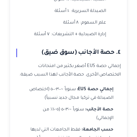
الصيدلة السريرية: ١٠ أسئلة
علم السموم: ٨ أسئلة
إدارة الصيدلية + التشريعات: ٧ أسئلة
٤. حصة الأجانب (سوق ضيق)
إجمالي حصة EUS أصغر بكثير من امتحانات
الاختصاص الأخرى. حصة الأجانب لهذا السبب ضيقة:
إجمالي حصة EUS:
سنوياً ~٣٠٠-٥٠٠ (اختصاص
الصيدلة في تركيا مجال جديد نسبياً)
حصة الأجانب:
سنوياً ~٣٠-٥٠ (٥-١٠٪ من
الإجمالي)
حسب الجامعة:
فقط الجامعات التي لديها