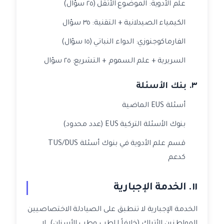
علم الأدوية: الموضوع الأثقل (٢٥ سؤال)
الكيمياء الصيدلانية + التقنية: ٣٥ سؤال
الفارماكوجنوزي: الدواء النباتي (١٥ سؤال)
السريرية + علم السموم + التشريع: ٢٥ سؤال
٣. بنك الأسئلة
أسئلة EUS الماضية
بنوك الأسئلة التركية EUS (عدد محدود)
قسم علم الأدوية في بنوك أسئلة TUS/DUS
كدعم
١١. الخدمة الإجبارية
الخدمة الإجبارية لا تنطبق على الصيادلة الاختصاصيين