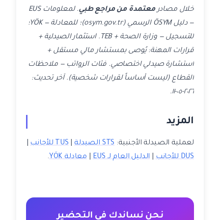
خلال مصادر
معتمدة من مراجع طبي
. لمعلومات EUS
— دليل ÖSYM الرسمي (osym.gov.tr)؛ للمعادلة — YÖK؛
للتسجيل — وزارة الصحة + TEB. استثمار الصيدلية +
قرارات المهنة: يُوصى بمستشار مالي مستقل +
استشارة صيدلي اختصاصي. فئات الرواتب — ملاحظات
القطاع (ليست أساساً لقرارات شخصية). آخر تحديث:
٢٠٢٦-٠٥-١١.
المزيد
لعملية الصيدلة الأجنبية:
STS الصيدلة
|
TUS للأجانب
|
DUS للأجانب
|
الدليل العام لـ EUS
|
معادلة YÖK
.
نحن نساندك في التحضير