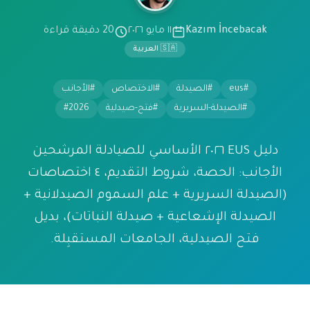
Kazım İncebacak
١١ مايو ٢٠٢٦
20 دقيقة قراءة
🇸🇦 العربية
#eus
#الصيدلة
#الاختصاص
#الأجانب
#الصيدلة-السريرية
#فتح-صيدلية
#2026
دليل EUS ٢٠٢٦ الأساسي للصيادلة المرشحين
الأجانب: الحصة، شروط التقديم، ٤ اختصاصات
(الصيدلة السريرية + علم السموم الصيدلانية +
الصيدلة الإشعاعية + صيدلة النباتات)، بديل
فتح الصيدلية، الجامعات المستقبِلة.