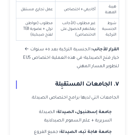
هيبة
أكاديمي + اختصاص
عمل تجاري مستقل
المهنة
شرط
غير مطلوب (الأجانب
مطلوب (مواطن
الجنسية
يمكنهم الحصول على
تركي + عضوية TEB
التركية
الاختصاص)
لفتح صيدلية)
القرار للأجانب:
الجنسية التركية بعد ٥+ سنوات ←
خيار فتح الصيدلية؛ في هذه العملية اختصاص EUS
لتطوير المسار المهني.
٧. الجامعات المستقبِلة
الجامعات التي لديها برامج اختصاص الصيدلة:
جامعة إسطنبول، الصيدلة:
الصيدلة
السريرية + علم السموم الصيدلانية
جامعة هاجة تبه، الصيدلة:
جميع الفروع