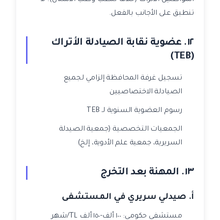
المواطنين الأتراك (خلافاً للطب وطب الأسنان). لا
تنطبق على الأجانب بالفعل.
١٢. عضوية نقابة الصيادلة الأتراك
(TEB)
تسجيل غرفة المحافظة إلزامي لجميع
الصيادلة الاختصاصيين
رسوم العضوية السنوية لـ TEB
الجمعيات التخصصية (جمعية الصيدلة
السريرية، جمعية علم الأدوية، إلخ)
١٣. المهنة بعد التخرج
أ. صيدلي سريري في المستشفى
مستشفى حكومي: ١٠٠ ألف-١٥٠ ألف TL/شهر