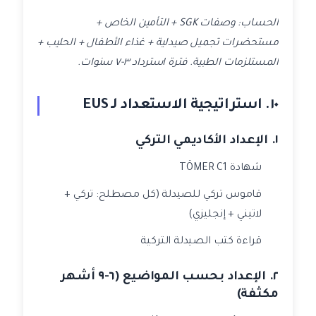
الحساب: وصفات SGK + التأمين الخاص +
مستحضرات تجميل صيدلية + غذاء الأطفال + الحليب +
المستلزمات الطبية. فترة استرداد ٣-٧ سنوات.
١٠. استراتيجية الاستعداد لـ EUS
١. الإعداد الأكاديمي التركي
شهادة TÖMER C1
قاموس تركي للصيدلة (كل مصطلح: تركي +
لاتيني + إنجليزي)
قراءة كتب الصيدلة التركية
٢. الإعداد بحسب المواضيع (٦-٩ أشهر
مكثفة)