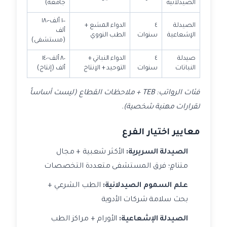
الصيدلانية
جامعة)
١٠٠ ألف-١٨٠
الصيدلة
٤
الدواء المشع +
ألف
الإشعاعية
سنوات
الطب النووي
(مستشفى)
صيدلة
٤
الدواء النباتي +
٨٠ ألف-١٤٠
النباتات
سنوات
التوحيد + الإنتاج
ألف (إنتاج)
فئات الرواتب: TEB + ملاحظات القطاع (ليست أساساً
لقرارات مهنية شخصية).
معايير اختيار الفرع
الصيدلة السريرية:
الأكثر شعبية + مجال
متنامٍ؛ فرق المستشفى متعددة التخصصات
علم السموم الصيدلانية:
الطب الشرعي +
بحث سلامة شركات الأدوية
الصيدلة الإشعاعية:
الأورام + مراكز الطب