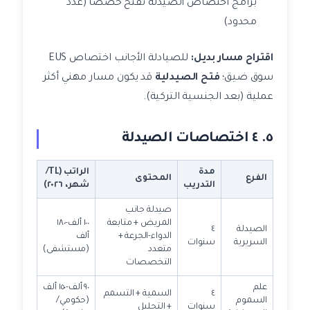
برامج اختصاص الصيدلة تفتح حصصاً (عدد
محدود)
اقتراح مسار بديل:
للصيادلة الأجانب اختصاص EUS
سوق ضيق؛
فتح الصيدلية
قد يكون مسار مهني أكثر
عملية (بعد الجنسية التركية).
٥. ٤ اختصاصات الصيدلة
مدة
الراتب (TL/
الفرع
المحتوى
التدريب
شهر، ٢٠٢٦)
صيدلة جانب
المريض + متابعة
١٠٠ ألف-١٨٠
الصيدلة
٤
الدواء-الجرعة +
ألف
السريرية
سنوات
متعدد
(مستشفى)
التخصصات
علم
٩٠ ألف-١٥٠ ألف
٤
السمية + التسمم
السموم
(حكومي/
سنوات
+ التحليل