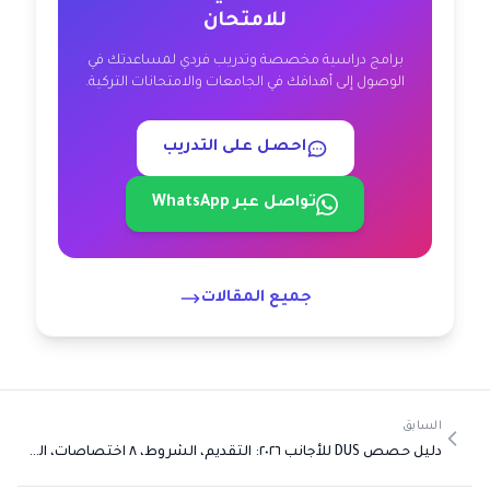
للامتحان
برامج دراسية مخصصة وتدريب فردي لمساعدتك في
الوصول إلى أهدافك في الجامعات والامتحانات التركية.
احصل على التدريب
تواصل عبر WhatsApp
جميع المقالات
السابق
دليل حصص DUS للأجانب ٢٠٢٦: التقديم، الشروط، ٨ اختصاصات، الراتب