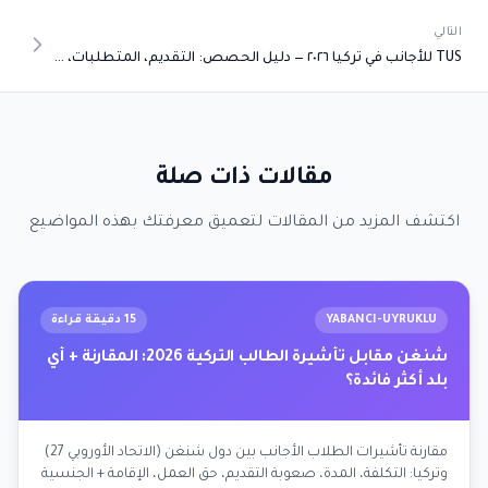
التالي
TUS للأجانب في تركيا ٢٠٢٦ — دليل الحصص: التقديم، المتطلبات، قائمة الجامعات، مسار التخصص
مقالات ذات صلة
اكتشف المزيد من المقالات لتعميق معرفتك بهذه المواضيع
YABANCI-UYRUKLU
15 دقيقة قراءة
شنغن مقابل تأشيرة الطالب التركية 2026: المقارنة + أي
بلد أكثر فائدة؟
مقارنة تأشيرات الطلاب الأجانب بين دول شنغن (الاتحاد الأوروبي 27)
وتركيا: التكلفة، المدة، صعوبة التقديم، حق العمل، الإقامة + الجنسية