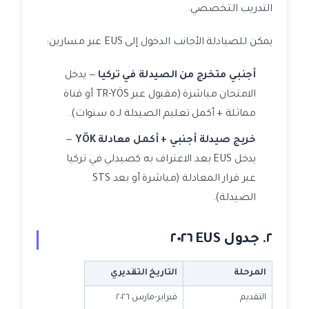
التدريب التخصصي.
يمكن للصيادلة الأجانب الدخول إلى EUS عبر مسارين:
أجنبي متخرج من الصيدلة في تركيا
— يدخل
الامتحان مباشرة (مقبول عبر TR-YÖS أو قناة
مماثلة + أكمل تعليم الصيدلة لـ ٥ سنوات).
خريج صيدلة أجنبي + أكمل معادلة YÖK
—
يدخل EUS بعد الاعتراف به كصيدلي في تركيا
عبر قرار المعادلة (مباشرة أو بعد STS
الصيدلة).
٢. جدول EUS ٢٠٢٦
المرحلة
التاريخ التقديري
التقديم
فبراير-مارس ٢٠٢٦