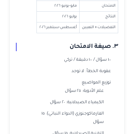
الامتحان
مايو-يونيو ٢٠٢٦
النتائج
يوليو ٢٠٢٦
التفضيلات + التعيين
أغسطس-سبتمبر ٢٠٢٦
٣. صيغة الامتحان
١٠٠ سؤال / ١٠٠ دقيقة / تركي
عقوبة الخطأ: لا توجد
توزيع المواضيع:
علم الأدوية: ٢٥ سؤال
الكيمياء الصيدلانية: ٢٠ سؤال
الفارماكوجنوزي (الدواء النباتي): ١٥
سؤال
التقنية الصيدلانية: ١٥ سؤال