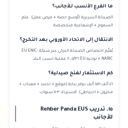
ما الفرع الأنسب للأجانب؟
الصيدلة السريرية (أوسع حصة + فرص عمل). علم
السموم + الإشعاعية متخصصة.
الانتقال إلى الاتحاد الأوروبي بعد التخرج؟
يُقيَّم اختصاص الصيدلة التركي عبر شبكة EU ENIC-
NARIC + توجيه EU ٢٠٠٥/٣٦؛ عملية حسب البلد.
كم الاستثمار لفتح صيدلية؟
٥٦ ألف-١٧٨ ألف دولار بداية (موقع + تجديد + معدات +
مخزون + احتياطي). الاسترداد ٣-٧ سنوات.
١٥. تدريب Rehber Panda EUS
للأجانب