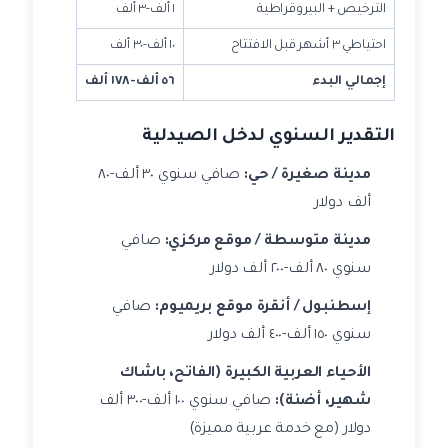
الترخيص + البيروقراطية
١ ألف-٣ ألف
احتياطي ٣ أشهر قبل الافتتاح
١٠ ألف-٣٠ ألف
إجمالي البدء
٥٦ ألف-١٧٨ ألف
التقدير السنوي لدخل الصيدلية
مدينة صغيرة / حي:
صافي سنوي ٣٠ ألف-٨٠
ألف دولار
مدينة متوسطة / موقع مركزي:
صافي
سنوي ٨٠ ألف-٢٠٠ ألف دولار
إسطنبول / أنقرة موقع بريميوم:
صافي
سنوي ١٥٠ ألف-٤٠٠ ألف دولار
الأحياء العربية الكبيرة (الفاتح، باشاك
شهير، أضنة):
صافي سنوي ١٠٠ ألف-٣٠٠ ألف
دولار (مع خدمة عربية مميزة)