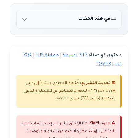
في هذه المقالة
محتوى ذو صلة:
STS الصيدلة
|
معادلة YÖK
EUS
|
عام
|
TÖMER
📅 تحديث التشريع:
أُعدّ هذا المحتوى استناداً إلى دليل
EUS ÖSYM ٢٠٢٦ + لائحة الاختصاص في الصيدلة + القانون
رقم ٦٦٤٣ (قانون TEB)، بتاريخ ٢٠٢٦-٠٥-١١.
⚠️ حدود YMYL:
هذا المحتوى لأغراض إعلامية + استعداد
للامتحان + إرشاد مهني؛ لا يقدم جرعات أدوية أو توصيات