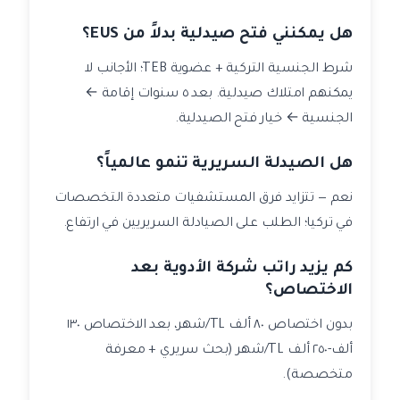
هل يمكنني فتح صيدلية بدلاً من EUS؟
شرط الجنسية التركية + عضوية TEB؛ الأجانب لا
يمكنهم امتلاك صيدلية. بعد ٥ سنوات إقامة ←
الجنسية ← خيار فتح الصيدلية.
هل الصيدلة السريرية تنمو عالمياً؟
نعم — تتزايد فرق المستشفيات متعددة التخصصات
في تركيا؛ الطلب على الصيادلة السريريين في ارتفاع.
كم يزيد راتب شركة الأدوية بعد
الاختصاص؟
بدون اختصاص ٨٠ ألف TL/شهر، بعد الاختصاص ١٣٠
ألف-٢٥٠ ألف TL/شهر (بحث سريري + معرفة
متخصصة).