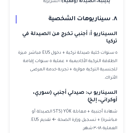
يديتبه، الصيدلة (وقفية):
السريرية
٨. سيناريوهات الشخصية
السيناريو أ: أجنبي تخرج من الصيدلة في
تركيا
٥ سنوات كلية صيدلة تركية + دخول EUS مباشر. ميزة
الطلاقة التركية الأكاديمية + عملية ٥ سنوات إقامة
للجنسية التركية موازية + تجربة خدمة المرضى
الأتراك.
السيناريو ب: صيدلي أجنبي (سوري،
أوكراني، إلخ)
شهادة أجنبية + معادلة YÖK (STS الصيدلة أو
مباشرة) + تسجيل وزارة الصحة ← تقديم EUS.
العملية ١٨-٣٠ شهر.