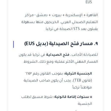
EUS
القاهرة + الإسكندرية + بيروت + دمشق - مراكز
التعليم الصيدلي العربي. الخريجون منها بسهولة
يقبلون بعد STS الصيدلة في تركيا.
٩. مسار فتح الصيدلية (بديل EUS)
للصيادلة الأجانب،
فتح الصيدلية
في تركيا قد يكون
المسار المهني الأكثر عملية؛ ومع ذلك، الشروط:
الجنسية التركية:
بموجب القانون رقم ٦٦٤٣
(قانون TEB)، يجب أن يكون صاحب الصيدلية
مواطناً تركياً
٥ سنوات إقامة قانونية:
شرط مسبق لطلب
الجنسية