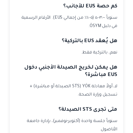
كم حصة EUS للأجانب؟
سنوياً ~٣٠-٥٠ (٥-١٠٪ من إجمالي EUS). الأرقام الرسمية
في دليل ÖSYM.
هل يُعقد EUS بالتركية؟
نعم، بالتركية فقط.
هل يمكن لخريج الصيدلة الأجنبي دخول
EUS مباشرة؟
لا، أولاً معادلة YÖK (STS الصيدلة أو مباشرة) +
تسجيل وزارة الصحة.
متى تجرى STS الصيدلة؟
سنوياً جلسة واحدة (أكتوبر-نوفمبر)، بإدارة جامعة
الأناضول.