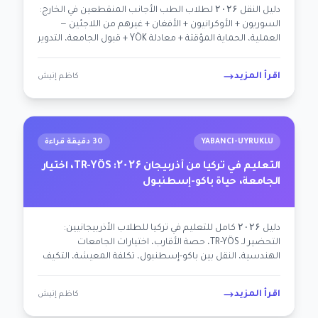
دليل النقل ۲۰۲۶ لطلاب الطب الأجانب المنقطعين في الخارج:
السوريون + الأوكرانيون + الأفغان + غيرهم من اللاجئين —
العملية، الحماية المؤقتة + معادلة YÖK + قبول الجامعة، التدوير
السريري، الممارسة الطبية بعد التخرج. نهج مدرك للصدمات +
مُمكّن.
اقرأ المزيد
كاظم إنيش
YABANCI-UYRUKLU
30 دقيقة قراءة
التعليم في تركيا من أذربيجان ۲۰۲۶: TR-YÖS، اختيار
الجامعة، حياة باكو-إسطنبول
دليل ۲۰۲۶ كامل للتعليم في تركيا للطلاب الأذربيجانيين:
التحضير لـ TR-YÖS، حصة الأقارب، اختيارات الجامعات
الهندسية، النقل بين باكو-إسطنبول، تكلفة المعيشة، التكيف
الثقافي. خارطة طريق شاملة لشخصية علييف.
اقرأ المزيد
كاظم إنيش