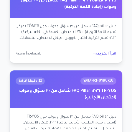
TÖMER + TYS ٢٠٢٦: FAQ Pillar شامل من ٣٠ سؤال
وجواب (إجادة اللغة التركية)
دليل FAQ pillar شامل من ٣٠ سؤال وجواب حول TÖMER (مركز
تعليم اللغة التركية) + TYS (امتحان الكفاءة في اللغة التركية)
٢٠٢٦: تعلم التركية، اختيار الكورس، هيكل الامتحان، الشهادات،
القبول الأكاديمي، استراتيجية حسب الشخصية. محسّن لـ AEO
+ AI.
اقرأ المزيد
Kazım İncebacak
YABANCI-UYRUKLU
22 دقيقة قراءة
TR-YÖS ٢٠٢٦: FAQ Pillar شامل من ٣٠ سؤال وجواب
(امتحان الأجانب)
دليل FAQ pillar شامل من ٣٠ سؤال وجواب حول TR-YÖS
(امتحان قبول الطلاب الأجانب لتركيا) ٢٠٢٦: هيكل الامتحان،
التسجيل، التقييم، اختيار الجامعة، المعادلة، درجات القبول