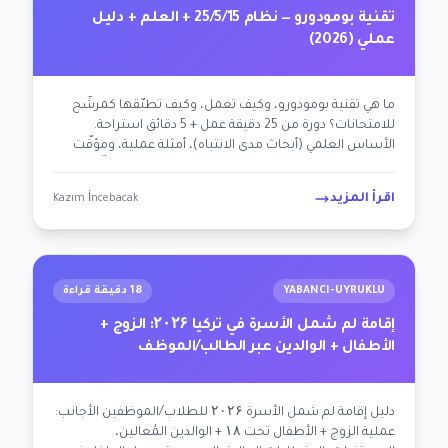
تقنية بومودورو — نظام 25/5/15 + العلم + دليل
عملي (2026)
ما هي تقنية بومودورو، وكيف تعمل، وكيف تطبّقها كمرشّح
للامتحانات؟ دورة من 25 دقيقة عمل + 5 دقائق استراحة.
الأساس العلمي (أبحاث مدى الانتباه)، أمثلة عملية، ومؤقّت
بومودورو مجاني عبر الإنترنت. دليل خطوة بخطوة لمرشّحي YKS
وLGS وKPSS وALES.
اقرأ المزيد
Kazım İncebacak
YABANCI-UYRUKLU
18 دقيقة قراءة
إقامة لم شمل الأسرة في تركيا ۲۰۲۶: الزوج +
الأطفال + الوالدين عبر الطالب/الموظف
دليل إقامة لم شمل الأسرة ۲۰۲۶ للطلاب/الموظفين الأجانب:
عملية الزوج + الأطفال تحت ۱۸ + الوالدين المُعالين،