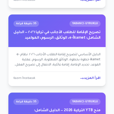
اقرأ المزيد
Kazım İncebacak
YABANCI-UYRUKLU
35 دقيقة قراءة
تصريح الإقامة للطلاب الأجانب في تركيا ٢٠٢٦ — الدليل
الشامل: e-İkamet، الوثائق، الرسوم، المواعيد
الدليل الأساسي لتصريح إقامة الطلاب الأجانب ٢٠٢٦: نظام e-
ikamet خطوة بخطوة، الوثائق المطلوبة، الرسوم، عملية
الموعد، تجديد الإقامة، إقامة عائلية، الانتقال إلى تصريح العمل،
الحماية المؤقتة، طلب الجنسية. إجراءات إدارة الهجرة لـ ١٢
شخصية.
اقرأ المزيد
Kazım İncebacak
YABANCI-UYRUKLU
35 دقيقة قراءة
منح YTB التركية 2026 — الدليل الشامل: