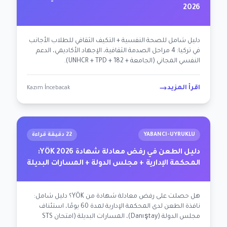
2026
دليل شامل للصحة النفسية + التكيف الثقافي للطلاب الأجانب
في تركيا: 4 مراحل الصدمة الثقافية، الإجهاد الأكاديمي، الدعم
النفسي المجاني (الجامعة + 182 + UNHCR + TPD).
اقرأ المزيد
Kazım İncebacak
YABANCI-UYRUKLU
22 دقيقة قراءة
دليل الطعن في رفض معادلة شهادة YÖK 2026:
المحكمة الإدارية + مجلس الدولة + المسارات البديلة
هل حصلت على رفض معادلة شهادة من YÖK؟ دليل شامل:
نافذة الطعن لدى المحكمة الإدارية لمدة 60 يومًا، استئناف
مجلس الدولة (Danıştay)، المسارات البديلة (امتحان STS