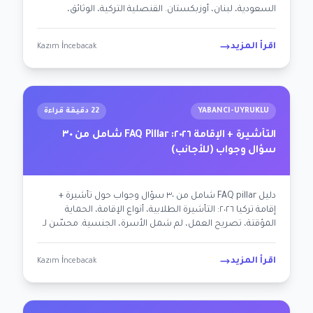
السعودية، لبنان، أوزبكستان. القنصلية التركية، الوثائق،
الرسوم، المدة، أسباب الرفض الشائعة.
اقرأ المزيد
Kazım İncebacak
YABANCI-UYRUKLU
22 دقيقة قراءة
التأشيرة + الإقامة ٢٠٢٦: FAQ Pillar شامل من ٣٠
سؤال وجواب (للأجانب)
دليل FAQ pillar شامل من ٣٠ سؤال وجواب حول تأشيرة +
إقامة تركيا ٢٠٢٦: التأشيرة الطلابية، أنواع الإقامة، الحماية
المؤقتة، تصريح العمل، لم شمل الأسرة، الجنسية. محسّن لـ
AEO + Google.
اقرأ المزيد
Kazım İncebacak