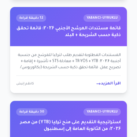
YABANCI-UYRUKLU
12 دقيقة قراءة
قائمة مستندات المرشح الأجنبي ۲۰۲۶: قائمة تحقق
ذكية حسب الشريحة + البلد
المستندات المطلوبة لتقديم طلب لتركيا للمرشح من جنسية
أجنبية ۲۰۲۶: TR-YÖS + YTB + معادلة STS + تأشيرة + إقامة +
تصريح عمل. قائمة تحقق ذكية حسب الشريحة (بكالوريوس/
ماجستير/محترف/لاجئ) + البلد (أنظمة توثيق مختلفة).
اقرأ المزيد
كاظم إنيش
YABANCI-UYRUKLU
30 دقيقة قراءة
استراتيجية التقديم على منح تركيا (YTB) من مصر
۲۰۲۶: من الثانوية العامة إلى إسطنبول