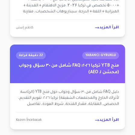
+۵۰۰۰ تخصص في تركيا ۲۰۲۶: مزيج الاهتمام + المدينة +
الميزانية + اللغة + الدرجة. سيناريوهات الشخصيات، مقارنة
أفضل ۵۰ جامعة + تخصص، قرار حكومي مقابل مؤسسي.
اقرأ المزيد
كاظم إنيش
YABANCI-UYRUKLU
22 دقيقة قراءة
منح YTB تركيا ٢٠٢٦: FAQ شامل من ٣٠ سؤال وجواب
(محسّن لـ AEO)
دليل FAQ شامل من ٣٠ سؤال وجواب حول منح YTB (الرئاسة
لأتراك الخارج والمجتمعات الشقيقة) تركيا ٢٠٢٦: تقويم التقديم،
الحصص، المقابلة، مقدار المنحة، شرط العودة، تفاصيل
حسب البلد. محسّن لمحركات AI + Google.
اقرأ المزيد
Kazım İncebacak