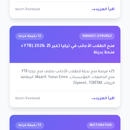
الطب/الأسنان/الصيدلة/القانون/التعليم، التدريب التكميلي،
طلب جديد)، اختيار المحامي، أنماط القضايا الناجحة.
اقرأ المزيد
Kazım İncebacak
YABANCI-UYRUKLU
12 دقيقة قراءة
منح الطلاب الأجانب في تركيا (غير YTB) 2026: 25+
منحة بديلة
25+ فرصة منح بديلة للطلاب الأجانب بخلاف منح تركيا YTB:
منح الجامعات، المؤسسات، Maarif، Yunus Emre، البطاقة
الزرقاء، Diyanet، TÜBİTAK.
اقرأ المزيد
Kazım İncebacak
MOTIVASYON
13 دقيقة قراءة