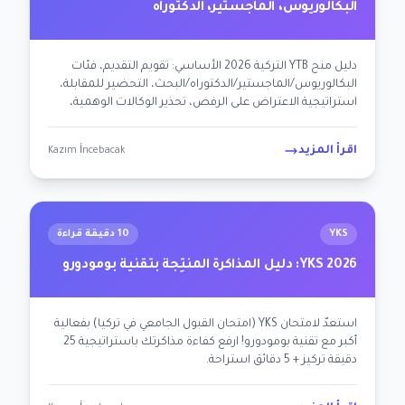
البكالوريوس، الماجستير، الدكتوراه
دليل منح YTB التركية 2026 الأساسي: تقويم التقديم، فئات
البكالوريوس/الماجستير/الدكتوراه/البحث، التحضير للمقابلة،
استراتيجية الاعتراض على الرفض، تحذير الوكالات الوهمية،
حصص الدول. خارطة طريق شاملة للمرشحين المصريين،
اللبنانيين، الأوزبكستانيين، الباكستانيين.
اقرأ المزيد
Kazım İncebacak
YKS
10 دقيقة قراءة
2026 YKS: دليل المذاكرة المنتِجة بتقنية بومودورو
استعدّ لامتحان YKS (امتحان القبول الجامعي في تركيا) بفعالية
أكبر مع تقنية بومودورو! ارفع كفاءة مذاكرتك باستراتيجية 25
دقيقة تركيز + 5 دقائق استراحة.