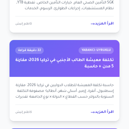
SGK التأمين الصحي العام، خيارات التأمين الخاص، تغطية YTB،
نظام المستشفيات، إجراءات الطوارئ، الرسوم، الخدمات
الإسلامية.
اقرأ المزيد
كاظم إنيش
YABANCI-UYRUKLU
22 دقيقة قراءة
تكلفة معيشة الطالب الأجنبي في تركيا 2026: مقارنة
5 مدن + حاسبة
حاسبة تكلفة المعيشة للطلاب الدوليين في تركيا 2026: مقارنة
إسطنبول، أنقرة، إزمير، أسكي شهر، أنطاليا؛ مصفوفة التكلفة
السنوية بالدولار حسب القطاع × الدولة × نوع الجامعة؛ تقديرات
مخصصة لـ 12 شخصية؛ سكن + طعام + نقل + اجتماعي.
اقرأ المزيد
كاظم إنيش