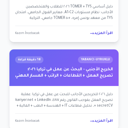
دليل أساسي TÖMER + TYS ٢٠٢٦ للطلاب والمتخصصين
الأجانب: نظام مستويات A1-C2، معايير القبول الجامعي، امتحان
TYS من معهد يونس إمره، +٥٠ TÖMER جامعي، التركية
المتخصصة (الطب/القانون/الهندسة)، تقدير المدة حسب
الشخصية.
اقرأ المزيد
Kazım İncebacak
YABANCI-UYRUKLU
18 دقيقة قراءة
الخريج الأجنبي - البحث عن عمل في تركيا ٢٠٢٦:
تصريح العمل + القطاعات + الراتب + المسار المهني
دليل ٢٠٢٦ للخريجين الأجانب للبحث عن عمل في تركيا: عملية
تصريح العمل بموجب القانون رقم ٤٨١٧، kariyer.net + LinkedIn
+ secretCV، تحليل قطاعات IT + الهندسة + الطب + المالية +
السياحة، فئات الرواتب، تأسيس شركة من قبل مستثمر
أجنبي، طبقة إضافية للاجئين.
اقرأ المزيد
Kazım İncebacak