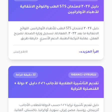
دليل ۲۰۲۶ لامتحان STS الطب واللوائح الانتقالية
للأطباء الأوكرانيين
دليل ۲۰۲۶ لامتحان STS الطب للأطباء الأوكرانيين: اللوائح
الانتقالية ما بعد ۲۰۲۲، المعادلة، تسجيل وزارة الصحة، تصريح
العمل، عملية التركية الطبية، الدعم الأسري. خارطة طريق
بنهج مراعٍ للصدمة + محايد سياسياً + ممكِّن لعودة مهنية.
اقرأ المزيد
كاظم إنيش
YABANCI-UYRUKLU
22 دقيقة قراءة
تقديم التأشيرة الطلابية للأجانب ٢٠٢٦: دليل ١٢ دولة +
القنصلية التركية
دليل تقديم تأشيرة تركيا ٢٠٢٦ حسب الدولة للطلاب الأجانب:
أذربيجان، روسيا، مصر، إيران، سوريا، أوكرانيا، باكستان، ألمانيا،