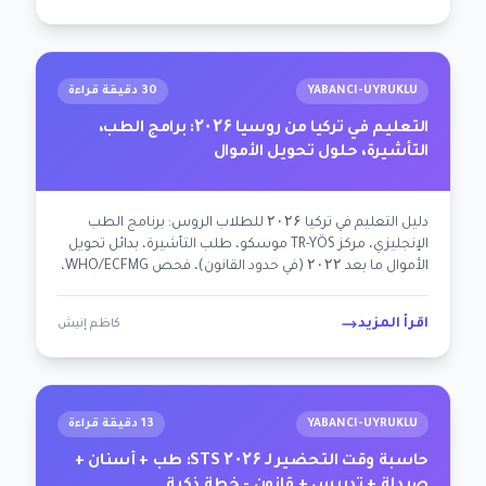
YABANCI-UYRUKLU
30 دقيقة قراءة
التعليم في تركيا من روسيا ۲۰۲۶: برامج الطب،
التأشيرة، حلول تحويل الأموال
دليل التعليم في تركيا ۲۰۲۶ للطلاب الروس: برنامج الطب
الإنجليزي، مركز TR-YÖS موسكو، طلب التأشيرة، بدائل تحويل
الأموال ما بعد ۲۰۲۲ (في حدود القانون)، فحص WHO/ECFMG،
الانتقال إلى الاتحاد الأوروبي. خارطة طريق محايدة سياسياً
لشخصية أناستازيا.
اقرأ المزيد
كاظم إنيش
YABANCI-UYRUKLU
13 دقيقة قراءة
حاسبة وقت التحضير لـ STS ۲۰۲۶: طب + أسنان +