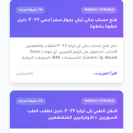
YABANCI-UYRUKLU
18 دقيقة قراءة
فتح حساب بنكي تركي بجواز سفر أجنبي ۲۰۲۶: دليل
خطوة بخطوة
دليل فتح حساب بنكي في تركيا ۲۰۲۶ للطلاب والمهنيين
الأجانب: الحصول على الرقم الضريبي، أي بنوك (Ziraat،
Garanti، İş، Akbank)، المستندات، IBAN، التحويلات الدولية،
الرسوم، المشاكل الشائعة، خيارات المصرفية الإسلامية.
اقرأ المزيد
كاظم إنيش
YABANCI-UYRUKLU
24 دقيقة قراءة
النقل الطبي إلى تركيا ۲۰۲۶: دليل لطلاب الطب
السوريين + الأوكرانيين المنقطعين