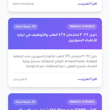
اقرأ المزيد
Kazım İncebacak
YABANCI-UYRUKLU
30 دقيقة قراءة
دليل ۲۰۲۶ لامتحان STS الطب والتوظيف في تركيا
للأطباء السوريين
دليل ۲۰۲۶ لامتحان STS الطب للأطباء السوريين تحت الحماية
المؤقتة: عملية المعادلة، اللوائح الانتقالية، تسجيل وزارة
الصحة، تصريح العمل، دعم المنظمات غير الحكومية
(UNHCR/IRC)، التركية الطبية. خارطة طريق العودة المهنية
بنهج مراعٍ للصدمة + ممكِّن + محايد سياسياً.
اقرأ المزيد
كاظم إنيش
YABANCI-UYRUKLU
22 دقيقة قراءة