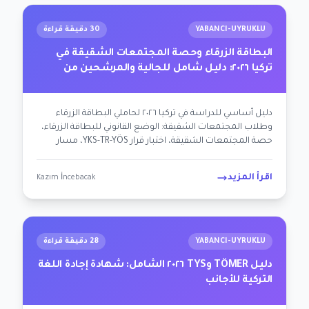
YABANCI-UYRUKLU
30 دقيقة قراءة
البطاقة الزرقاء وحصة المجتمعات الشقيقة في
تركيا ٢٠٢٦: دليل شامل للجالية والمرشحين من
الجمهوريات التركية
دليل أساسي للدراسة في تركيا ٢٠٢٦ لحاملي البطاقة الزرقاء
وطلاب المجتمعات الشقيقة: الوضع القانوني للبطاقة الزرقاء،
حصة المجتمعات الشقيقة، اختبار قرار YKS-TR-YÖS، مسار
الجنسية، الجالية في ألمانيا/هولندا + مرشحون من الجمهوريات
التركية. خارطة طريق لسيلين وعلييف وبخروم.
اقرأ المزيد
Kazım İncebacak
YABANCI-UYRUKLU
28 دقيقة قراءة
دليل TÖMER وTYS ٢٠٢٦ الشامل: شهادة إجادة اللغة
التركية للأجانب