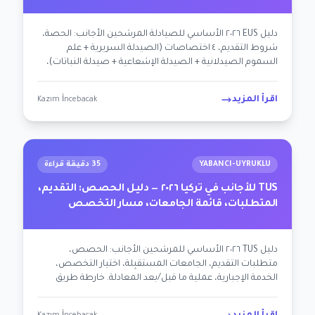
دليل EUS ٢٠٢٦ الأساسي للصيادلة المرشحين الأجانب: الحصة،
شروط التقديم، ٤ اختصاصات (الصيدلة السريرية + علم
السموم الصيدلانية + الصيدلة الإشعاعية + صيدلة النباتات)،
بديل فتح الصيدلية، الجامعات المستقبِلة.
اقرأ المزيد
Kazım İncebacak
YABANCI-UYRUKLU
35 دقيقة قراءة
TUS للأجانب في تركيا ٢٠٢٦ — دليل الحصص: التقديم،
المتطلبات، قائمة الجامعات، مسار التخصص
دليل TUS ٢٠٢٦ الأساسي للمرشحين الأجانب: الحصص،
متطلبات التقديم، الجامعات المستقبِلة، اختيار التخصص،
الخدمة الإجبارية، عملية ما قبل/بعد المعادلة. خارطة طريق
مخصصة لخالد (سعودي قسط مميز)، إيفان (طبيب لاجئ
أوكراني) والمرشحين الأطباء الدوليين.