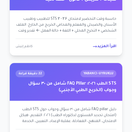
صيدلة + تدريس + قانون - خطة ذكية
حاسبة وقت التحضير لامتحان STS ۲۰۲۶ للطبيب وطبيب
الأسنان والصيدلي والمعلم والمحامي الخريج من الخارج: الملف
الشخصي + التخرج المحلي + اللغة + حالة العمل ← تقدير وقت
التحضير + خطة أسبوعية + التركية الموازية + توصية التدريب.
اقرأ المزيد
كاظم إنيش
YABANCI-UYRUKLU
22 دقيقة قراءة
STS الطب ٢٠٢٦: FAQ Pillar شامل من ٣٠ سؤال
وجواب (الخريج الطبي الأجنبي)
دليل FAQ pillar شامل من ٣٠ سؤال وجواب حول STS الطب
(امتحان تحديد المستوى لدكتوراه الطب) ٢٠٢٦: التقديم، هيكل
الامتحان، المنهج، المعادلة، عملية الإعداد، التعيين، الخدمة
الإجبارية. محسّن لـ AEO + AI.