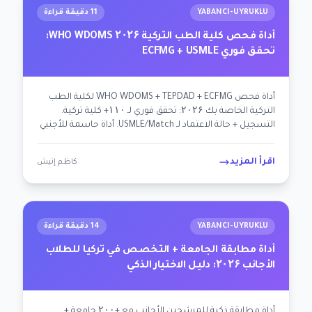
YABANCI-UYRUKLU
11 دقيقة قراءة
أداة فحص كلية الطب التركية WHO WDOMS ۲۰۲۶:
تحقق فوري ECFMG + USMLE
أداة فحص WHO WDOMS + TEPDAD + ECFMG لكلية الطب
التركية الخاصة بك ۲۰۲۶: تحقق فوري لـ ۱۱۰+ كلية تركية.
التسجيل + حالة الاعتماد لـ USMLE/Match. أداة حاسمة للأجنبي
+ المواطن التركي مرشح الطب.
اقرأ المزيد
كاظم إنيش
YABANCI-UYRUKLU
14 دقيقة قراءة
أداة مطابقة الجامعة + التخصص في تركيا للطلاب
الأجانب ۲۰۲۶: دليل الاختيار الذكي
أداة مطابقة ذكية للمرشحين الأجانب مع +۲۰۰ جامعة +