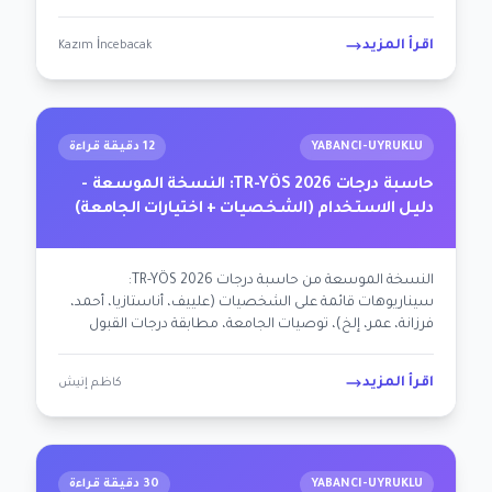
السابقة. محسّن لـ AEO + Google.
اقرأ المزيد
Kazım İncebacak
YABANCI-UYRUKLU
12 دقيقة قراءة
حاسبة درجات TR-YÖS 2026: النسخة الموسعة -
دليل الاستخدام (الشخصيات + اختيارات الجامعة)
النسخة الموسعة من حاسبة درجات TR-YÖS 2026:
سيناريوهات قائمة على الشخصيات (علييف، أناستازيا، أحمد،
فرزانة، عمر، إلخ)، توصيات الجامعة، مطابقة درجات القبول
السابقة، تصفية ذكية للبرامج. دليل الاستخدام + نصائح.
اقرأ المزيد
كاظم إنيش
YABANCI-UYRUKLU
30 دقيقة قراءة