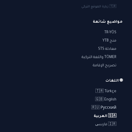
🇹🇷 زيارة الموقع التركي
مواضيع شائعة
TR-YÖS
منح YTB
معادلة STS
TÖMER واللغة التركية
تصريح الإقامة
🌐 اللغات
🇹🇷 Türkçe
🇬🇧 English
🇷🇺 Русский
🇸🇦 العربية
🇮🇷 فارسی