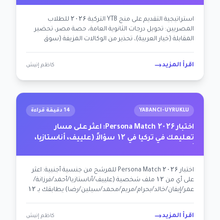
استراتيجية التقديم على منح YTB التركية ۲۰۲۶ للطلاب
المصريين: تحويل درجات الثانوية العامة، حصة مصر، تحضير
المقابلة (خيار العربية)، تحذير من الوكالات المزيفة (سوق
القاهرة)، اللوجستيات القاهرة-إسطنبول. خارطة طريق محايدة
سياسياً لشخصية أحمد.
اقرأ المزيد
كاظم إنيش
YABANCI-UYRUKLU
14 دقيقة قراءة
اختبار Persona Match ۲۰۲۶: اعثر على مسار
تعليمك في تركيا في ۱۲ سؤالاً (علييف، أناستازيا،
أحمد +۹)
اختبار Persona Match ۲۰۲۶ للمرشح من جنسية أجنبية: اعثر
على أي من ۱۲ ملف شخصية (علييف/أناستازيا/أحمد/فرزانة/
عمر/إيفان/خالد/بحرام/مريم/محمد/سيلين/رضا) يطابقك بـ ۱۲
سؤالاً. خطة عمل مبنية على الشخصية + توصية الموارد.
اقرأ المزيد
كاظم إنيش