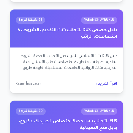
YABANCI-UYRUKLU
22 دقيقة قراءة
دليل حصص DUS للأجانب ٢٠٢٦: التقديم، الشروط، ٨
اختصاصات، الراتب
دليل DUS ٢٠٢٦ الأساسي للمرشحين الأجانب: الحصة، شروط
التقديم، صيغة الامتحان، ٨ اختصاصات طب الأسنان، مدة
التدريب، فئات الرواتب، الجامعات المستقبِلة. خارطة طريق
متكاملة لمعادلة طبيب الأسنان الأجنبي + عملية STS طب
الأسنان.
اقرأ المزيد
Kazım İncebacak
YABANCI-UYRUKLU
20 دقيقة قراءة
EUS للأجانب ٢٠٢٦: حصة اختصاص الصيدلة، ٤ فروع،
بديل فتح الصيدلية