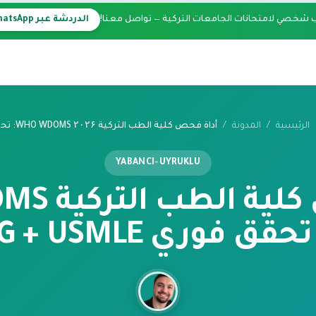
 شخصي لامتحانات الجامعات التركية — تواصل معنا!
الدردشة عبر WhatsApp
الرئيسية
/
المدونة
/
أداة فحص
YABANCI-UYRUKLU
أداة فحص ك