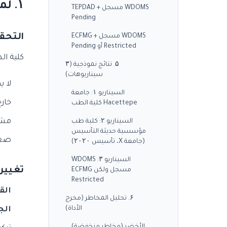
۱. لماذا هذه الأداة حاسمة؟
WDOMS مسجل + TEPDAD
Pending
التحقق
WDOMS مسجل + ECFMG
Restricted أو Pending
كلية الطب ۶ سنوات + استثمار ۵۰-۲۰۰ ألف دول
۵. نتائج نموذجية (۳
سيناريوهات)
لا يمكن
السيناريو ۱: جامعة
خارج التو
Hacettepe كلية الطب
مشاكل ت
السيناريو ۲: كلية طب
مؤسسية حديثة التأسيس
صعوبات تس
(جامعة X، تأسيس ۲۰۲۰)
السيناريو ۳: WDOMS
تغيير سيا
مسجل ولكن ECFMG
Restricted
القدي
۶. تحليل المخاطر (مخرج
الأداة)
الجديد