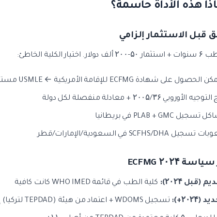
 قبل الاستثمار إلزامي
ار. اختيار الكلية الخاطئ:
 الحصول على شهادة ECFMG للإقامة الأمريكية ← USMLE مستحيل
جيه الأوروبي ۲۰۰۵/۳۶ + معادلة منفصلة لكل دولة
سجيل PLAB + GMC في بريطانيا
جيل SCFHS/DHA في السعودية/الإمارات/قطر
سة ECFMG ۲۰۲۴
م (قبل ۲۰۲۴):
كلية الطب في قائمة WHO IMED كانت كافية
 (۲۰۲۴+):
تسجيل WDOMS + اعتماد من هيئة (TEPDAD لتركيا) إلزامي