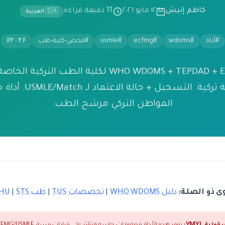
كاظم إنيش
١٢ مايو ٢٠٢٦
11 دقيقة قراءة
🇸🇦 العربية
#أداة
#wdoms
#ecfmg
#usmle
#فحص-كلية-طب
#۲۰۲۶
فوري لـ ۱۱۰+ كلية تركية
المواطن التركي مرشح الطب.
ى ذو الصلة:
دليل WHO WDOMS
|
تخصصات TUS
|
طب TR-PL-HU
STS الطب Hub
|