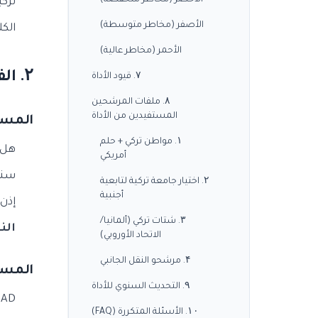
الأخضر (مخاطر منخفضة)
تركيا لديها ~۰
الأصفر (مخاطر متوسطة)
الك
الأحمر (مخاطر عالية)
۲. الفحص ذو ۳ المستويات للأداة
۷. قيود الأداة
۸. ملفات المرشحين
المستفيدين من الأداة
المستوى ۱: ت
۱. مواطن تركي + حلم
هل الكلي
أمريكي
سنة
۲. اختيار جامعة تركية لتابعية
أجنبية
إذن تأس
۳. شتات تركي (ألمانيا/
الن
الاتحاد الأوروبي)
۴. مرشحو النقل الجانبي
المستوى ۲: اع
۹. التحديث السنوي للأداة
TEPDAD (جمعية تقييم واعتماد برامج ا
۱۰. الأسئلة المتكررة (FAQ)