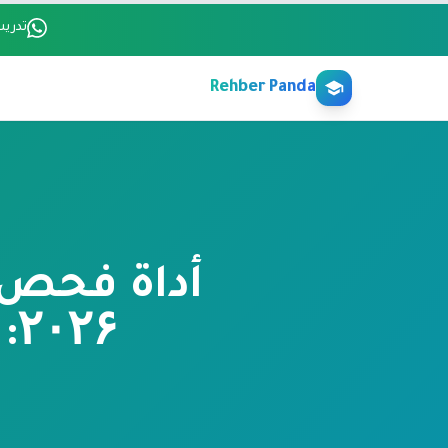
Ana içeriğe atl
تدريب
Rehber Panda
۲۰۲۶: تحقق فوري ECFMG + USMLE