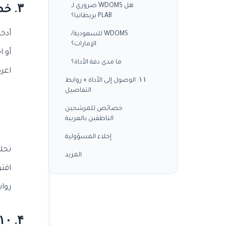
هل WDOMS ضروري لـ
۳. خطوات استخدام الأداة
PLAB بريطانيا؟
أدخل
WDOMS للسعودية/
الإمارات؟
أو ا
ما مدى دقة الأداة؟
اعرض ال
۱۱. الوصول إلى الأداة + روابط
التفاصيل
خصائص للمرشحين
الناطقين بالعربية
إخلاء المسؤولية
تحليل المخاط
المزيد
اقتر
روابط الم
۴. ۱۱۰+ كلية طب تركية (قائمة سريعة)