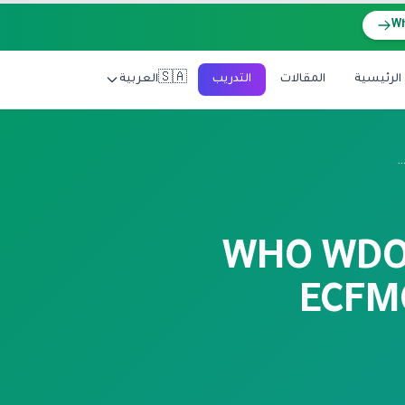
🇸🇦
الرئيسية
المقالات
التدريب
العربية
 كلية الطب التركية WHO WDOMS ۲۰۲۶: تحقق فوري ECFMG + USMLE
لية الطب التركية WHO WDOMS