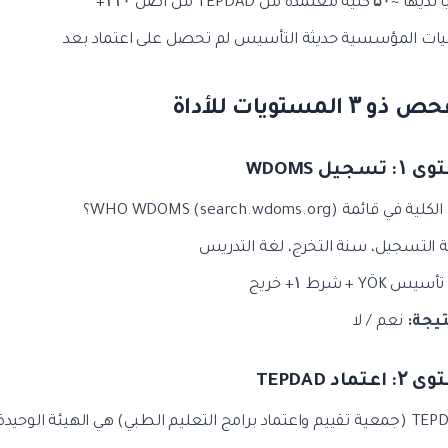
۵ كلية معتمدة من TEPDAD من أصل ۱۱۰+
ليات المؤسسية حديثة التأسيس لم تحصل على اعتماد بعد
سجيل WDOMS
ة في قائمة WHO WDOMS (search.wdoms.org)؟
 التسجيل، سنة التخرج، لغة التدريس
يس YÖK + شرط ۱+ خريج
تيجة:
نعم / لا
تماد TEPDAD
لتعليم الطبي) هي الهيئة الوحيدة المعترف بها من WFME في تركيا