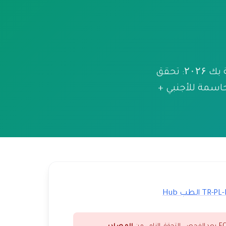
أداة فحص WHO WDOMS + TEPDAD + ECFMG لكلية الطب التركية الخاصة بك ۲۰۲۶: تحقق
. التسجيل + حالة الاعتماد لـ USMLE/Match. أداة حاسمة للأجنبي +