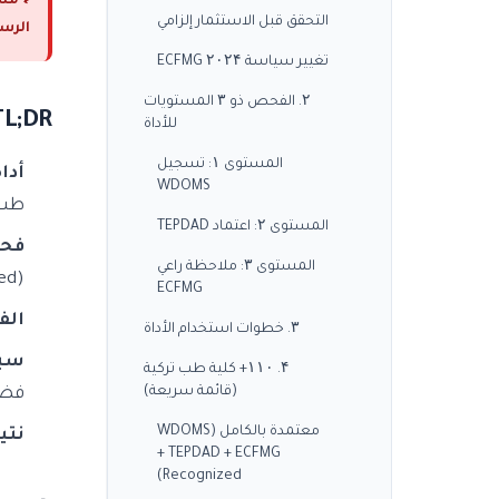
⚕️ مسؤو
التحقق قبل الاستثمار إلزامي
الرسمية (g.tr + ecfmg.org
تغيير سياسة ECFMG ۲۰۲۴
۲. الفحص ذو ۳ المستويات
TL;DR (ملخص سري
للأداة
المستوى ۱: تسجيل
أداة
WDOMS
طب 
المستوى ۲: اعتماد TEPDAD
فحص ۳ م
المستوى ۳: ملاحظة راعي
d).
ECFMG
الف
۳. خطوات استخدام الأداة
سياسة FMG
۴. ۱۱۰+ كلية طب تركية
(قائمة سريعة)
فضف
معتمدة بالكامل (WDOMS
نتي
+ TEPDAD + ECFMG
Recognized)