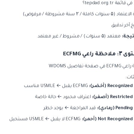
ائمة tepdad.org.tr؟
(۵ سنوات كاملة / ۲ سنة مشروطة / مرفوض)
خ آخر تدقيق
تيجة:
معتمد (۵ سنوات) / مشروط / غير معتمد
ة راعي ECFMG
EC في صفحة تفاصيل WDOMS
Recognized (أخضر):
ECFMG يقبل ← USMLE مناسب
Restricted (أصفر):
اعتراف محدود ← حالة خاصة
Pending (رمادي):
قيد المراجعة ← يوجد خطر
Not Recognized (أحمر):
ECFMG لا يقبل ← USMLE مستحيل