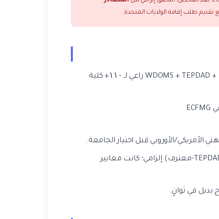
المصادر
نع تقديم طلب إقامة الولايات المتحدة.
فحص فوري لحالة WDOMS + TEPDAD + ECFMG راعي لـ ۱۱۰+ كلية
تسجيل WDOMS + اعتماد TEPDAD + ملاحظة راعي ECFMG
تسجيل WDOMS + اعتماد (TEPDAD/WFME-معترف) إلزامي؛ كانت معايير