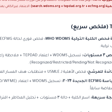
لية YMYL:
توفر هذه الأداة معلومات حاسمة تؤثر على قرارات مسار ECFMG/USMLE. بعد الفحص، التحقق إلزامي من
search.wdoms.org + tepdad.or)
. الاعتماد غير الكافي يم
ع)
 فحص الكلية التركية WHO WDOMS:
تركية.
ستويات:
(Recognized/Restricted/Pending/Not Recognize
ائدة للمرشح:
فحص الأهلية لـ USMLE + متطلبات هدف المسار المهني الأمريكي/الأوروبي قبل اختيار الجامعة.
EC الجديدة ۲۰۲۴:
اضة سابقاً.
جة سريعة:
اسم الكلية + حالة ۳ مستويات + تحليل المخاطر + اقتراح بديل في ثوانٍ.