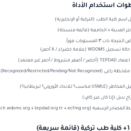
 اسم كلية الطب (التركية أو الإنجليزية)
ختر المدينة + الجامعة (قائمة منسدلة)
نتيجة ذات ۳ المستويات فوراً:
حالة تسجيل WDOMS (علامة خضراء / X أحمر)
اعتماد TEPDAD (أخضر / أصفر مشروط / أحمر غير معتمد)
ملاحظة راعي ECFMG (Recognized/Restricted/Pending/Not Recognized)
ر (USMLE مناسب؟ للاتحاد الأوروبي؟ لبريطانيا؟)
اح بديل (إذا كان غير كافٍ)
صادر الرسمية (search.wdoms.org + tepdad.org.tr + ecfmg.org)