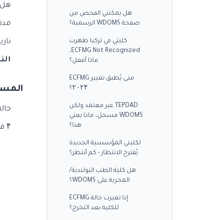
هل في ق
هل يمكنني الفحص من
مدة الاعتماد 
صفحة WDOMS الرسمية؟
كليتي في تركيا ظهرت
تاري
ECFMG Not Recognized،
الن
ماذا أفعل؟
متى يُطبق تغيير ECFMG
المستوى ۳: ملاحظ
۲۰۲۴؟
TEPDAD غير معتمد ولكن
حالة راعي FMG
WDOMS مسجل، ماذا يعني
هذا؟
۴ فئات:
لكليتي المؤسسية الجديدة
يُقترح الانتظار - كم أنتظر؟
هل كلية الطب البولندية/
المجرية على WDOMS؟
إذا تغيرت حالة ECFMG
للكلية بعد التخرج؟