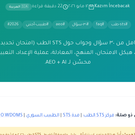
Kazım İncebacak
١٢ مايو ٢٠٢٦
22 دقيقة قراءة
🇸🇦 العربية
#sts-طب
#faq
#٣٠-سؤال
#aeo
#طبيب-أجنبي
#2026
دليل FAQ pillar شامل من ٣٠ سؤال وجواب حول TS
: التقديم، هيكل الامتحان، المنهج، المعادلة، عملية الإعداد، التع
محسّن لـ AEO + AI.
ذو صلة:
مركز STS الطب
|
مدة STS
|
الطبيب السوري
|
O WDOMS