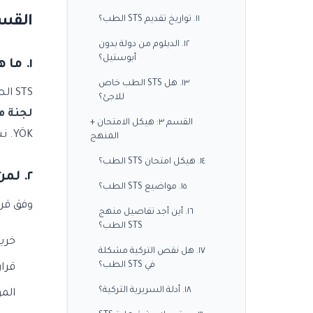
القسم ١: STS ا
١١. تواريخ تقديم STS الطب؟
١٢. الدبلوم من دولة بدون
أبوستيل؟
١. ما هو STS الطب؟
١٣. هل STS الطب خاص
STS الطب =
للاجئ؟
لجنة معا
القسم ٣: هيكل الامتحان +
YÖK. نشط منذ ٢٠١٤ (محل "امتحان المعادلة" القديم).
المنهج
١٤. هيكل امتحان STS الطب؟
٢. لمن STS الطب إلزامي؟
١٥. مواضيع STS الطب؟
وفق قرار 
١٦. أين أجد تفاصيل منهج
STS الطب؟
خريج
١٧. هل نقص التركية مشكلة
في STS الطب؟
قرار 
١٨. أدلة السريرية التركية؟
المو