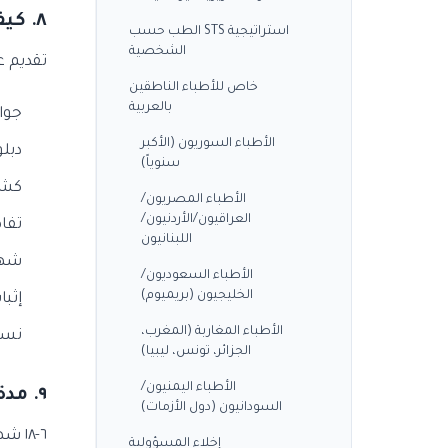
٨. كيف أتقدم لمعادلة YÖK؟
استراتيجية STS الطب حسب
الشخصية
تقديم عبر الإنترنت
خاص للأطباء الناطقين
بالعربية
جوا
الأطباء السوريون (الأكبر
دبل
سنوياً)
كشف
الأطباء المصريون/
العراقيون/الأردنيون/
تفا
اللبنانيون
شهاد
الأطباء السعوديون/
الخليجيون (بريميوم)
إثبات
الأطباء المغاربة (المغرب،
نسخ
الجزائر، تونس، ليبيا)
الأطباء اليمنيون/
٩. مدة لجنة المعادلة؟
السودانيون (دول الأزمات)
٦-١٨ شهراً (الحالات المعقدة تصل إلى سنتين). ٤ قرارات محتملة:
إخلاء المسؤولية