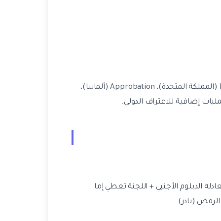
STS الطب خاص بتركيا. عمليات مماثلة في دول أخرى: USMLE (أمريكا)، PLAB (المملكة المتحدة)، Approbation (ألمانيا)،
َّم طلب معادلة الدبلوم الأجنبي + اللجنة تعطي إما