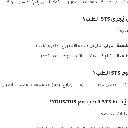
جئون / الحماية المؤقتة (السوريون، الأوكرانيون، إلخ) لديهم مرونة
وياً:
لسة الأولى:
مارس (عادةً الأسبوع ٣-٤ يوم الأحد)
لسة الثانية:
سبتمبر (الأسبوع ٣-٤ يوم الأحد)
تحانات مختلفة: