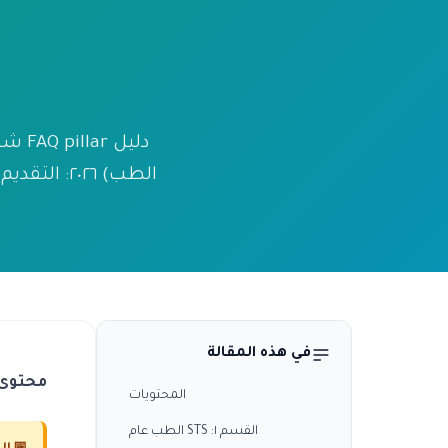
الطب) ٢٠٢٦
في هذه المقالة
محتوى 
المحتويات
القسم ١: STS الطب عام