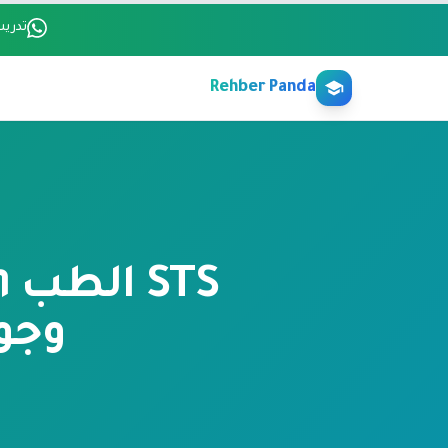
Ana içeriğe atl
تدريب
Rehber Panda
وجوا