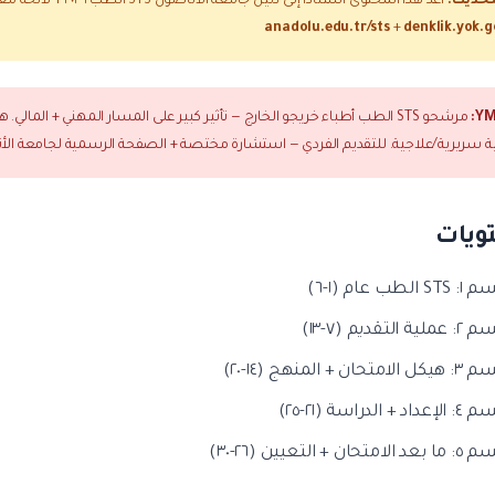
تحديث:
أُعدّ هذا المحتوى استناداً إلى دليل جامعة الأناضول STS الطب ٢٠٢٦ + لائحة معادلة الدبلوم الأجنبي YÖK، بتاريخ ٢٠٢٦-٠٥-١٢. رسمياً:
anadolu.edu.tr/sts
+
denklik.yok.g
مرشحو STS الطب أطباء خريجو الخارج — تأثير كبير على المسار المهني + المالي. هذا المحتوى لأغراض
 سريرية/علاجية. للتقديم الفردي — استشارة مختصة + الصفحة الرسمية لجامعة الأ
ويات
 الطب عام (١-٦)
ة التقديم (٧-١٣)
متحان + المنهج (١٤-٢٠)
د + الدراسة (٢١-٢٥)
امتحان + التعيين (٢٦-٣٠)