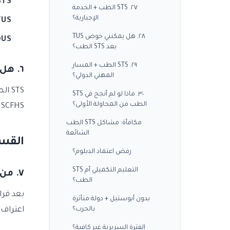
STS الط
٢٧. STS الطب + الخدمة
الإجبارية؟
US:
٢٨. هل يمكنني خوض TUS
US:
بعد STS الطب؟
٢٩. STS الطب + المسار
٦. هل STS الطب معترف به دولياً؟
المهني الدولي؟
٣٠. ماذا لو لم أنجح في STS
الطب من المحاولة الأولى؟
SCFHS (السعودية)، DHA (الإمارات). بعد STS الطب والدبلوم التركي، تلزم عمليات إضافية للاعتراف الدولي.
مكافأة: مشاكل STS الطب
الشائعة
القسم ٢: عملية
رفض اعتماد الدبلوم؟
التعليم التكميلي أم STS
٧. من يجب أن يخوض STS الطب؟
الطب؟
بدون أبوستيل + دولة متأثرة
بالحرب؟
اعتراف كامل (نادر) أو ش
الفترة السريرية غير كافية؟