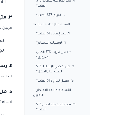
١٩. مدة صلاحية شهادة STS
اللا
الطب؟
٢٠. تقييم STS الطب؟
٣. متى يُجرى STS الطب؟
القسم ٤: الإعداد + الدراسة
مرتين سن
٢١. مدة إعداد STS الطب؟
الج
٢٢. توصيات المصادر؟
الج
٢٣. هل تدريب STS الطب
ضروري؟
٤. رسوم STS الطب؟
٢٤. هل يمكنني الإعداد لـ STS
الطب أثناء العمل؟
٢٠٢٦: ~٣٫٠٠٠ TL (داخل تركيا) — ~٥٫٠٠٠ TL (خارج تركيا). تجمعها جامعة الأناضول. الدفع عبر الإنترنت أو البنك.
٢٥. معدل نجاح STS الطب؟
القسم ٥: ما بعد الامتحان +
٥. هل يُخلط STS الطب مع YDUS/TUS؟
التعيين
لا — ام
٢٦. ماذا يحدث بعد اجتياز STS
الطب؟