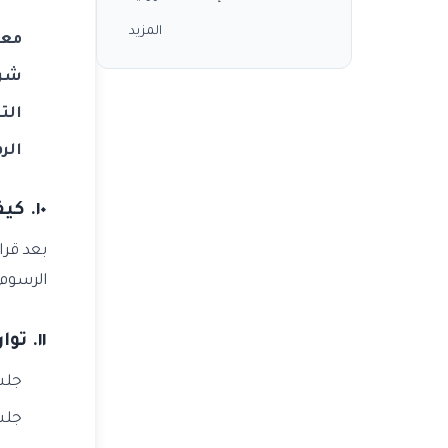
المزيد
معا
شرط STS
الت
الر
١٠. كيف أتقدم لـ STS الطب؟
بعد قرار معادلة YÖK + شرط TS
الرسوم +
١١. تواريخ تقديم STS الطب؟
جلسة 
جلس