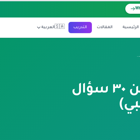
🇸🇦
الرئيسية
المقالات
التدريب
العربية
STS الطب ٢٠٢٦: FAQ Pillar شامل من ٣٠ سؤال وجواب (الخريج الطبي الأجنبي)
STS الطب ٢٠٢٦: FAQ Pillar شامل من ٣٠ سؤال
بي)