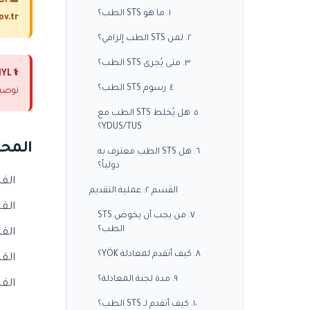
📅 ال
١. ما هو STS الطب؟
ov.tr
٢. لمن STS الطب إلزامي؟
٣. متى يُجرى STS الطب؟
⚕️ YMYL:
٤. رسوم STS الطب؟
توصية
٥. هل يُخلط STS الطب مع
YDUS/TUS؟
المحت
٦. هل STS الطب معترف به
دولياً؟
القسم ١: STS
القسم ٢: عملية التقديم
القسم ٢: عملي
٧. من يجب أن يخوض STS
الطب؟
القسم ٣: هيكل الا
٨. كيف أتقدم لمعادلة YÖK؟
القسم ٤: الإعدا
٩. مدة لجنة المعادلة؟
القسم ٥: ما بعد ال
١٠. كيف أتقدم لـ STS الطب؟