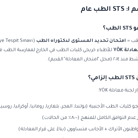
لطب عام
امتحان تحديد المستوى لدكتوراه الطب
(Tıp Doktorluğu Seviye Tespit Sınavı). الامتحان الذي تطبقه
دلة YÖK
للأطباء خريجي كليات الطب في الخارج لممارسة الطب في 
لجنة معادلة YÖK:
و كليات الطب الأجنبية (بولندا، المجر، بلغاريا، رومانيا، أوكرانيا، روسيا، 
عدم التوافق الكامل للمنهج (~٨٠٪ من الحالات)
اطنون الأتراك + الأجانب متساوون (بناءً على قرار المعادلة)