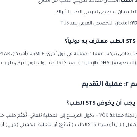
ب:
امتحان معادلة لخريجي الطب من الخارج
T
امتحان تخصص لخريجي الطب الأتراك
YD
امتحان التخصص الفرعي بعد TUS
 التقديم
بعد قرار لجنة معادلة YÖK — دخول المرشح إلى العملية تلقائي. تُقد
رط STS الطب (شائع) أو التعليم التكميلي (جزئي) أو الرفض (نادر).