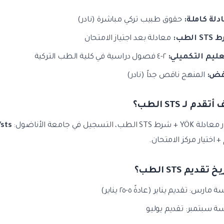
دلة كاملة:
حقوق طبيب تركي مباشرة (نادر)
 الطب:
معادلة بعد اجتياز الامتحان
عليم التكميلي:
٢-٤ فصول دراسية في كلية الطب التركية
فض:
المنهج ناقص جداً (نادر)
S الطب، التسجيل في جامعة الأناضول:
/sts
 اختيار مركز الامتحان.
مارس: تقديم يناير (عادةً ٥-٢٥ يناير)
ة سبتمبر: تقديم يوليو