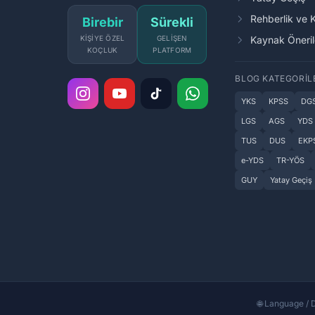
Rehberlik ve 
Birebir
Sürekli
KIŞIYE ÖZEL
GELIŞEN
Kaynak Öneril
KOÇLUK
PLATFORM
BLOG KATEGORIL
YKS
KPSS
DG
LGS
AGS
YDS
TUS
DUS
EKP
e-YDS
TR-YÖS
GUY
Yatay Geçiş
🌐 Language / D