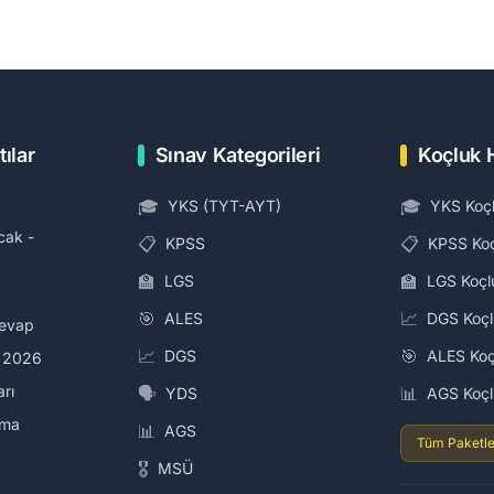
tılar
Sınav Kategorileri
Koçluk 
🎓
🎓
YKS (TYT-AYT)
YKS Koç
cak -
📋
📋
KPSS
KPSS Ko
🏫
🏫
LGS
LGS Koçl
🎯
📈
ALES
DGS Koç
Cevap
📈
🎯
DGS
ALES Koç
i 2026
arı
🗣️
📊
YDS
AGS Koç
ama
📊
AGS
Tüm Paketle
🎖️
MSÜ