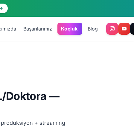
kımızda
Başarılarımız
Koçluk
Blog
L/Doktora —
-prodüksiyon + streaming