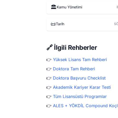
🏛️
Kamu Yönetimi
📜
Tarih
SÖ
🔗 İlgili Rehberler
👉
Yüksek Lisans Tam Rehberi
👉
Doktora Tam Rehberi
👉
Doktora Başvuru Checklist
👉
Akademik Kariyer Karar Testi
👉
Tüm Lisansüstü Programlar
👉
ALES + YÖKDİL Compound Koçl