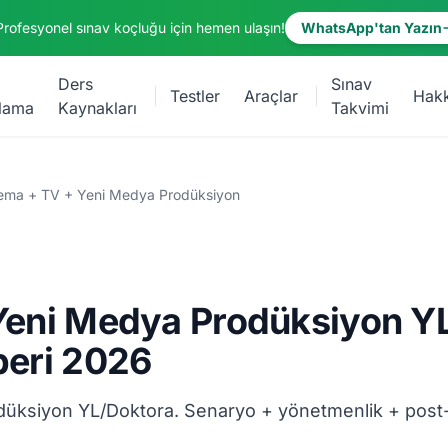
Profesyonel sınav koçluğu için hemen ulaşın!
WhatsApp'tan Yazın
Ders
Sınav
Testler
Araçlar
Hak
lama
Kaynakları
Takvimi
ema + TV + Yeni Medya Prodüksiyon
Yeni Medya Prodüksiyon Y
beri 2026
üksiyon YL/Doktora. Senaryo + yönetmenlik + post