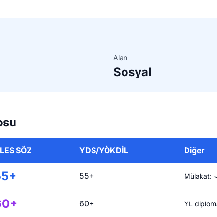
Alan
Sosyal
osu
LES SÖZ
YDS/YÖKDİL
Diğer
55+
55+
Mülakat: ✓
60+
60+
YL diploma