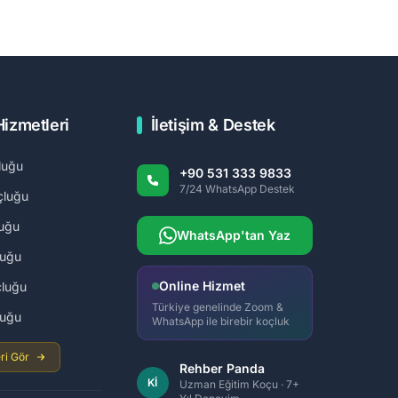
Hizmetleri
İletişim & Destek
luğu
+90 531 333 9833
7/24 WhatsApp Destek
çluğu
uğu
WhatsApp'tan Yaz
luğu
Online Hizmet
luğu
Türkiye genelinde Zoom &
luğu
WhatsApp ile birebir koçluk
ri Gör
Rehber Panda
Kİ
Uzman Eğitim Koçu · 7+