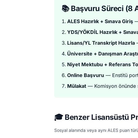
📚 Başvuru Süreci (8
ALES Hazırlık + Sınava Giriş
—
YDS/YÖKDİL Hazırlık + Sınava
Lisans/YL Transkript Hazırla
—
Üniversite + Danışman Araşt
Niyet Mektubu + Referans To
Online Başvuru
— Enstitü por
Mülakat
— Komisyon önünde s
🎓 Benzer Lisansüstü P
Sosyal alanında veya aynı ALES puan tür