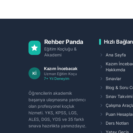
Rehber Panda
Hızlı Bağlan
Eğitim Koçluğu &
Akademi
Ana Sayfa
Kazım İnceba
Kazım İncebacak
Hakkımda
Kİ
Uzman Eğitim Koçu
Sınavlar
7+ Yıl Deneyim
Blog & Soru 
Öğrencilerin akademik
Sınav Takvim
başarıya ulaşmasına yardımcı
Çalışma Araçl
olan profesyonel koçluk
hizmeti. YKS, KPSS, LGS,
Puan Hesapl
ALES, DGS, YDS ve 35 farklı
Ders Notları
sınava hazırlıkta yanınızdayız.
Yatay Geçiş