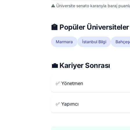
⚠️ Üniversite senato kararıyla baraj puanla
🏫 Popüler Üniversiteler
Marmara
İstanbul Bilgi
Bahçeş
💼 Kariyer Sonrası
✅ Yönetmen
✅ Yapımcı