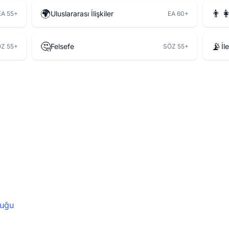
🌍
👨‍
Uluslararası İlişkiler
EA 55+
EA 60+
🤔
📡
Felsefe
İl
Z 55+
SÖZ 55+
uğu