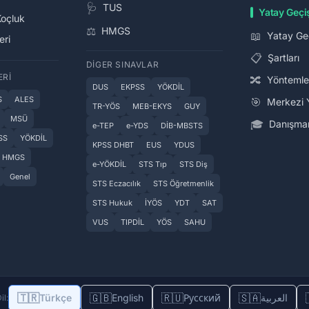
🩺
TUS
Yatay Geçi
Koçluk
⚖️
HMGS
📖
Yatay Ge
eri
📋
Şartları
DIGER SINAVLAR
ERI
🔀
Yöntemle
DUS
EKPSS
YÖKDİL
S
ALES
🎯
Merkezi 
TR-YÖS
MEB-EKYS
GUY
MSÜ
🎓
Danışman
e-TEP
e-YDS
DİB-MBSTS
SS
YÖKDİL
KPSS DHBT
EUS
YDUS
HMGS
e-YÖKDİL
STS Tıp
STS Diş
Genel
STS Eczacılık
STS Öğretmenlik
STS Hukuk
İYÖS
YDT
SAT
VUS
TIPDİL
YÖS
SAHU
🇹🇷
🇬🇧
🇷🇺
🇸🇦
Türkçe
English
Русский
العربية
il: