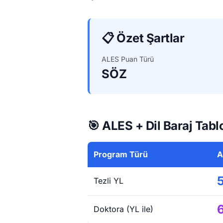
📋 Özet Şartlar
ALES Puan Türü
SÖZ
🎯 ALES + Dil Baraj Tabl
Program Türü
A
Tezli YL
Doktora (YL ile)