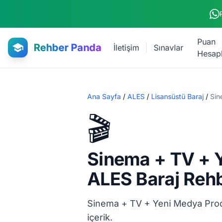
Ana içeriğe atla
Puan
Rehber Panda
İletişim
Sınavlar
Hesap
Ana Sayfa
/
ALES
/
Lisansüstü Baraj
/
Sin
🎬
Sinema + TV + 
ALES Baraj Reh
Sinema + TV + Yeni Medya Prod
içerik.