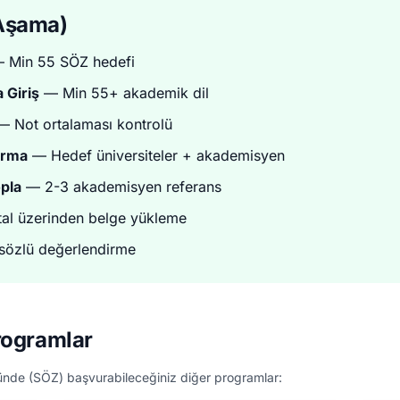
 Aşama)
 Min 55 SÖZ hedefi
 Giriş
— Min 55+ akademik dil
 Not ortalaması kontrolü
ırma
— Hedef üniversiteler + akademisyen
pla
— 2-3 akademisyen referans
tal üzerinden belge yükleme
özlü değerlendirme
rogramlar
ünde (SÖZ) başvurabileceğiniz diğer programlar: