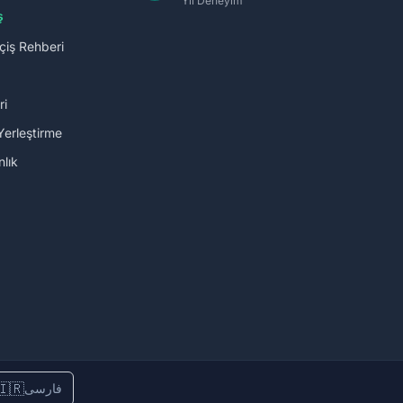
Yıl Deneyim
ş
çiş Rehberi
ri
Yerleştirme
lık
🇮🇷
فارسی