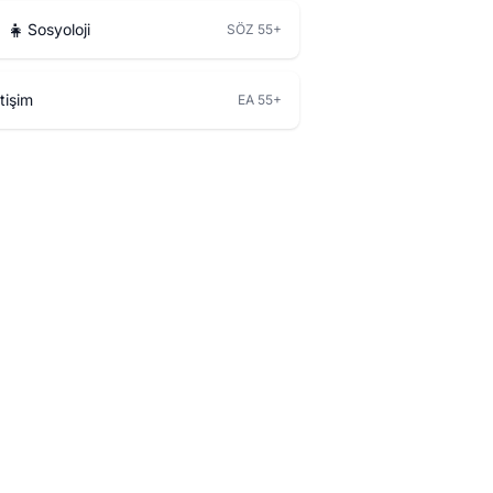
‍👧
Sosyoloji
SÖZ 55+
etişim
EA 55+